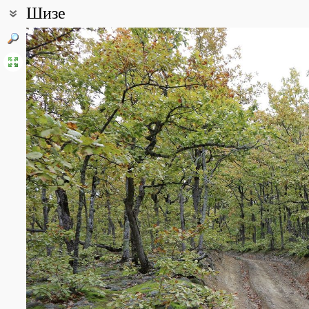
Шизе
Координаты:
44° 44′ 21.77″ с.ш., 38° 09′ 46.98″ в.д. (смотреть на картах
Google
Описание точки:
Гора Шизе — высшая точка хребта Грузинка — 542 м. Расположе
станицы Эриванской.
Вершинная часть горы пологая, вытянута в субширотном обще
обращенные к долине реки Абин, или круты, или обрывисты и 
протяженностью около 1,5 км и высотой 80—100 м. На юге длин
востоке — Папайская цепь и хребет Дерби.
Плоский водораздел гребня Шизе порос дикой грушей, яблоней
обнажениях нашел себе пристанище можжевельник. Травянисты
ксерофильной растительностью средиземноморского типа
Все фотографии
(10)
Фото растений и лишайников
(160)