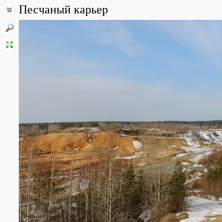
Песчаный карьер
Координаты:
58° 00′ 12″ с.ш., 55° 54′ 28.14″ в.д. (смотреть на картах
Google
,
Ян
Описание точки:
Правый берег Воткинского водохранилища, песчаный карьер (З
нерудный карьер)
Все фотографии
(46)
Фото растений и лишайников
(227)