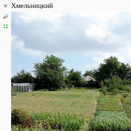
Хмельницкий
Координаты:
49° 24′ 59″ с.ш., 27° 00′ 35″ в.д. (смотреть на картах
Google
,
Янде
Все фотографии
(6)
Фото растений и лишайников
(16)