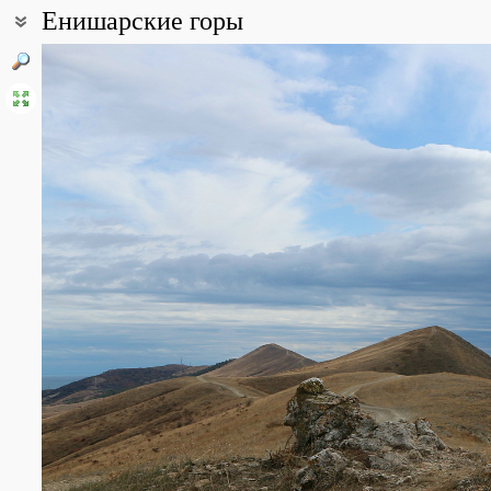
Енишарские горы
Координаты:
44° 58′ 24″ с.ш., 35° 18′ 56″ в.д. (смотреть на картах
Google
,
Янде
Описание точки:
Енишарские горы вместе с хребтом Тепе-Оба представляют соб
Крымских гор, тянущихся от Севастополя до Феодосии. Енишар
небольших хребта, вытянутых с запада на восток почти паралле
от пос. Коктебель.
Общий характер строения этого участка Главной гряды позволя
географическим ландшафтом и таким образом придавать ему з
Из статьи Н.Б. Белянина, В.Г. Шатко " КОНСПЕКТ ФЛОРЫ ЕНИ
Все фотографии
(21)
Фото растений и лишайников
(279)