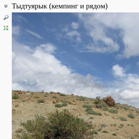
Тыдтуярык (кемпинг и рядом)
Координаты:
50° 04′ 25″ с.ш., 88° 25′ 12″ в.д. (смотреть на картах
Google
,
Янде
Все фотографии
(33)
Фото растений и лишайников
(182)