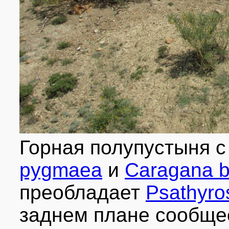
Горная полупустыня 
pygmaea
и
Caragana b
преобладает
Psathyro
заднем плане сообщ