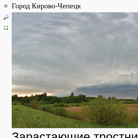
Город Кирово-Чепецк
Координаты:
58° 33′ 00″ с.ш., 50° 01′ 00″ в.д. (смотреть на картах
Google
,
Янде
Все фотографии
(9)
Фото растений и лишайников
(572)
Зарастающие тростни