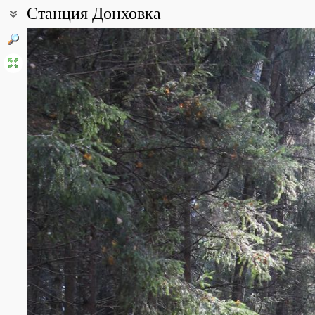
Станция Донховка
Координаты:
56° 32′ 00″ с.ш., 36° 40′ 00″ в.д. (смотреть на картах
Google
,
Янде
Описание точки:
Хвойный лес; заболоченная долина реки Сучок с бобровыми пл
березняком вырубки.
Все фотографии
(7)
Фото растений и лишайников
(25)