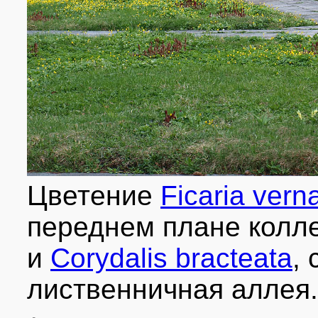
Цветение
Ficaria vern
переднем плане колл
и
Corydalis bracteata
,
лиственничная аллея.