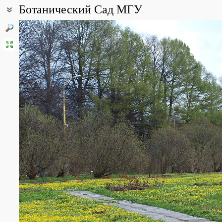
Ботанический Сад МГУ
Координаты:
55° 42′ 40″ с.ш., 37° 32′ 00″ в.д. (смотреть на картах
Google
,
Янде
Все фотографии
(21)
Фото растений и лишайников
(767)