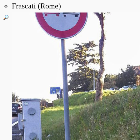
Frascati (Rome)
Координаты:
41° 49′ 19.17″ с.ш., 12° 40′ 28.1″ в.д. (смотреть на картах
Google
,
Описание точки:
Небольшой город в 20 км к югу от Рима, в котором находится 
(European Space Research Institute, ESRIN)
Все фотографии
(11)
Фото растений и лишайников
(26)