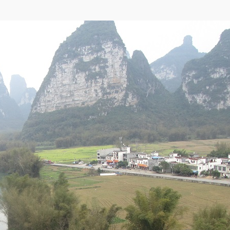
e
,
Яндекса
,
OpenStreetMap
)
ры, между которыми находятся крестьянские поля. Выращивают разные культ