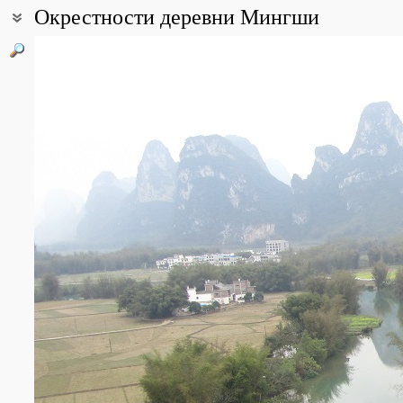
Окрестности деревни Мингши
Координаты:
22° 42′ 38.53″ с.ш., 106° 55′ 00.15″ в.д. (смотреть на картах
Googl
Описание точки:
Окрестности деревни Мингши - это невысокие известняковые го
основном - сахарный тростник.
Все фотографии
(16)
Фото растений и лишайников
(29)