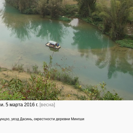
. 5 марта 2016 г.
[весна]
Чунцзо, уезд Дасинь, окрестности деревни Мингши