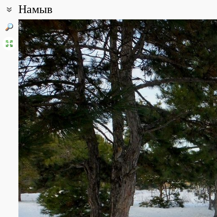
Намыв
Координаты:
46° 57′ 00″ с.ш., 31° 56′ 48″ в.д. (смотреть на картах
Google
,
Янде
Описание точки:
Небольшой парк Лески расположен в городе Николаеве, в микр
Название этого николаевского парка связано с тем, что здесь, д
деревьев, которые были собранные в отдельные группы и созд
На сегодняшний день в парке есть небольшая посадка сосен, н
западного, софоры японской, липы, кленов разных видов, туи, е
Один вид цветка - василек бело-жемчужный - занесен в Красную 
Также здесь находится озеро общей площадью 9,2 га, берега к
Парк Лески – одно из самых популярных мест в городе Николае
Прибрежная полоса реки Южный Буг в окрестностях города Ник
Все фотографии
(5)
Фото растений и лишайников
(239)