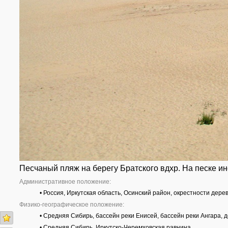
Песчаный пляж на берегу Братского вдхр. На песке ин
Административное положение:
• Россия, Иркутская область, Осинский район, окрестности дере
Физико-географическое положение:
• Средняя Сибирь, бассейн реки Енисей, бассейн реки Ангара,
• Средняя Сибирь, Иркутско-Черемховская равнина