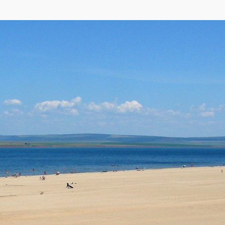
e
,
Яндекса
,
OpenStreetMap
)