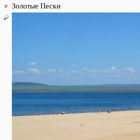
Золотые Пески
Координаты:
53° 34′ 48.19″ с.ш., 103° 27′ 31.44″ в.д. (смотреть на картах
Googl
Все фотографии
(14)
Фото растений и лишайников
(69)