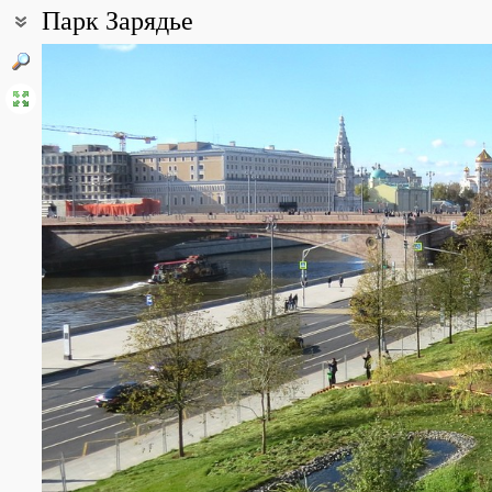
Парк Зарядье
Координаты:
55° 45′ 04″ с.ш., 37° 37′ 43″ в.д. (смотреть на картах
Google
,
Янде
Описание точки:
Природно-ландшафтный парк "Зарядье" открылся в сентябре 20
ландшафтные зоны, на которых сделана попытка воссоздать с
дни посетители повредили или вовсе уничтожили ок. 10 тыс. р
растений, на территории парка находятся филармония, ледяна
торгово-развлекательные и научно-познавательные объекты.
Все фотографии
(23)
Фото растений и лишайников
(17)