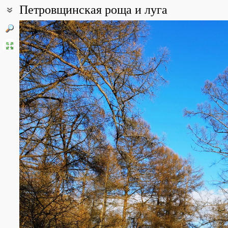
Петровщинская роща и луга
Координаты:
59° 52′ 46″ с.ш., 31° 30′ 42″ в.д. (смотреть на картах
Google
,
Янде
Описание точки:
Петровщинская лиственная роща, расположенная на Балтийско
Ленинградской области и представляет собой искусственные п
сибирской (Larix sibirica) 150-200-летнего возраста. Окружена
естественное расселение лиственицы.
Все фотографии
(10)
Фото растений и лишайников
(29)