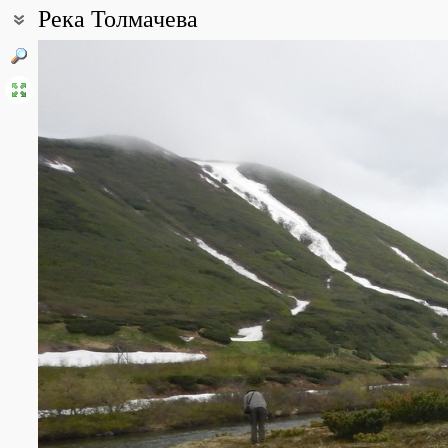
Река Толмачева
Координаты:
52° 35′ 27″ с.ш., 157° 20′ 08″ в.д. (смотреть на картах
Google
,
Янд
Описание точки:
Река Толмачёва (в верховье Верхняя Толмачёва) — река на юге
Усть-Большерецкого района Камчатского края России. Длина рек
Среднегодовой расход воды — достигает 7,7 м³/с.
Берёт начало на западных склонах горы Шпиль[3], впадает в ре
реки находится в сейсмической и вулканической области. Питан
реке построен каскад небольших ГЭС, в результате чего были 
на правом берегу находится урочище Толмачёвская Тундра.
Имеет притоки Сухая Толмачёва, Левая Толмачёва и Правая Тол
притоком ручьём Врезанный.
По берегам реки Толмачёва преобладает ольховый и кедровый 
золотистый.