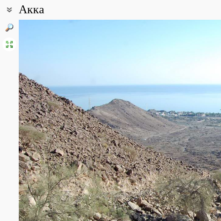
Акка
Координаты:
25° 29′ 26″ с.ш., 56° 21′ 21″ в.д. (смотреть на картах
Google
,
Янде
Описание точки:
Восточные склоны у населённого пункта Акка.
Все фотографии
(3)
Фото растений и лишайников
(30)