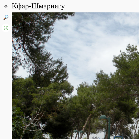
Кфар-Шмариягу
Координаты:
32° 11′ 08″ с.ш., 34° 49′ 19″ в.д. (смотреть на картах
Google
,
Янде
Описание точки:
Посёлок Кфар Шмариягу (Кфар-Шмарьягу (ивр. כפר שמריהו), «деревня Шмариягу») был основан в 1937 году
выходцами из Германии и назван в честь Шмарьяху Левина (Шм
Госдумы Российской империи I созыва от г. Вильна Виленской гу
родом из Белоруссии). Площадь всего посёлка 2,6 кв. км. В на
наиболее престижных и богатых мест проживания в Израиле и с
небольшое количество старых домов в хозяйствах, всё ещё за
саженцев и цитрусовых. Финансовые возможности жителей и ме
частных владений, так и общественных мест. Наряду с обычным
которые нечасто можно увидеть в Герцлии. Как, например, Rhus laev
Pterospermum acerifolium, Myoporum acuminatum и др.
Посёлок вплотную примыкает к Герцлии с севера и расположен н
северной части посёлка в 30х - 40х гг. прошлого века проводи
(византийский период, 5 в. н. э.). С 1997 г. участок раскопок яв
высаживать на территории археологического заповедника давн
средиземноморские виды. Среди них Anemone coronaria, Ranunculus a
foetida, Cyclamen persicum и многие другие. В Кфар-Шмариягу 
песчаниковой породы, встречающейся только в Израиле и ближ
практически окаменевшую прибрежную дюну, песок в которой с
происхождения, на разрезе можно увидеть направление песчаны
сформированы три подводные и две прибрежные гряды на поб
местом гнездования некоторых редких птиц, например, европей
растений-эндемиков, в частности, прибрежного ириса.
Источники: Википедия, http://natur-israel.livejournal.com/16858