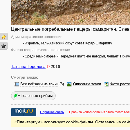
Центральные погребальные пещеры самаритян. Слев
Административное положение:
• Израиль, Тель-Авивский округ, совет Кфар-Шмариягу
Физико-географическое положение:
• Средиземноморье и Переднеазиатские нагорья, Левант, Прим
Татьяна Горелова
©
2016
Смотри также:
Все пейзажи из точки
(8)
Описание точки
Фото раст
Полезные приёмы
Обратная связь
Правила использования этого фото:
тол
«Плантариум» использует cookie-файлы. Оставаясь на сайт