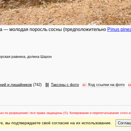
а — молодая поросль сосны (предположительно
Pinus pine
орская равнина, долина Шарон
ений и лишайников
(742)
Таксоны с фото
Код ссылки на фото
ько по разрешению / все права защищены
(©). Копирование и перепечатывание этого
е, вы подтверждаете своё согласие на их использование.
Согла