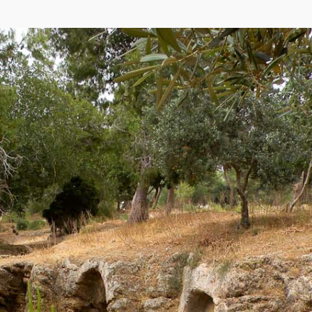
кса
,
OpenStreetMap
)
оссийской империи I созыва от г. Вильна Виленской губернии, деятель сиони
в. км. В настоящее время Кфар-Шмариягу считается одним из наиболее прест
ось небольшое количество старых домов в хозяйствах, всё ещё занимающихся
 жителей и местного совета определяют характер озеленения как частных в
сь высаживают и такие, которые нечасто можно увидеть в Герцлии. Как, напр
, Myoporum acuminatum и др.
 второй гряде куркара. На выходах куркара в северной части посёлка в 30х - 
й период, 5 в. н. э.). С 1997 г. участок раскопок является заповедной зоной
ка давно исчезнувшие из окрестностей типично средиземноморские виды. С
s, Anagyris foetida, Cyclamen persicum и многие другие. В Кфар-Шмариягу хорошо 
аиле и ближайших окрестностях. Куркар представляет собой практически о
 происхождения, на разрезе можно увидеть направление песчаных слоёв под 
 на побережье Израиля. Прибрежные гряды являются местом гнездования не
вяти растений-эндемиков, в частности, прибрежного ириса.
9.html; дополнения участников Плантариума