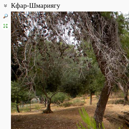
Кфар-Шмариягу
Координаты:
32° 11′ 08″ с.ш., 34° 49′ 19″ в.д. (смотреть на картах
Google
,
Янде
Описание точки:
Посёлок Кфар Шмариягу (Кфар-Шмарьягу (ивр. כפר שמריהו), «деревня Шмариягу») был основан в 1937 году выходцами из Германии и назван в честь Шмарьяху Левина
(Шмария Хаимович Левин, доктор философии, депутат Госдумы Р
публицист, родом из Белоруссии). Площадь всего посёлка 2,6 к
проживания в Израиле и состоит в основном из вилл. Сохранил
выращиванием саженцев и цитрусовых. Финансовые возможности
общественных мест. Наряду с обычными в озеленении видами зде
Allamanda blanchetii, Schotia latifolia, Pterospermum acerifolium
Посёлок вплотную примыкает к Герцлии с севера и расположен на
проводились раскопки погребальных пещер самаритян (византийски
начали высаживать на территории археологического заповедни
coronaria, Ranunculus asiaticus, Cistus salviifolius, C. creticu
уникальной песчаниковой породы, встречающейся только в Изр
дюну, песок в которой сцементирован кальцитом органического
куркара сформированы три подводные и две прибрежные гряды
например, европейского пчелоеда, а также местообитаниями де
Источники: Википедия, http://natur-israel.livejournal.com/16858
Все фотографии
(8)
Фото растений и лишайников
(742)