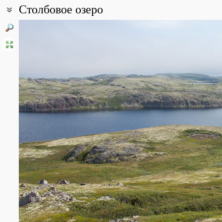
Столбовое озеро
Координаты:
69° 06′ 26.59″ с.ш., 35° 59′ 54.79″ в.д. (смотреть на картах
Google
Все фотографии
(34)
Фото растений и лишайников
(144)