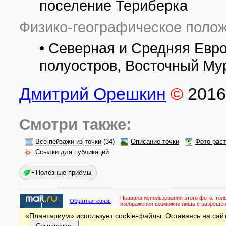
поселение Териберка
Физико-географическое полож
• Северная и Средняя Евр
полуостров, Восточный Му
Дмитрий Орешкин
©
2016
Смотри также:
Все пейзажи из точки
(34)
Описание точки
Фото рас
Ссылки для публикаций
Полезные приёмы
Правила использования этого фото:
тол
Обратная связь
изображения возможно лишь с разреше
«Плантариум» использует cookie-файлы. Оставаясь на сайт