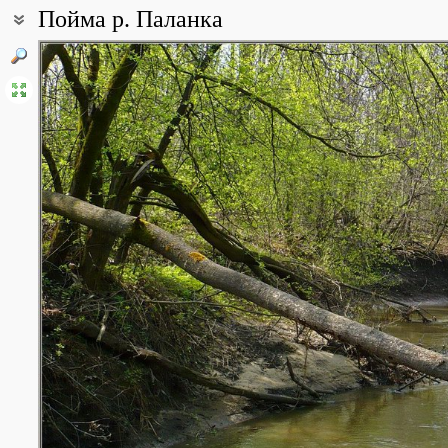
Пойма р. Паланка
Координаты:
55° 28′ 15.66″ с.ш., 46° 22′ 31.63″ в.д. (смотреть на картах
Google
Описание точки:
Пойма реки проходящей по окраине г. Шумерля, впадающей в оз
вытекает как р. Мочалка
Все фотографии
(8)
Фото растений и лишайников
(111)