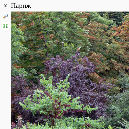
Париж
Координаты:
48° 52′ 04.53″ с.ш., 2° 18′ 58.44″ в.д. (смотреть на картах
Google
,
Все фотографии
(13)
Фото растений и лишайников
(14)