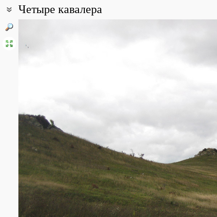
Четыре кавалера
Координаты:
48° 48′ 29″ с.ш., 26° 35′ 08″ в.д. (смотреть на картах
Google
,
Янде
Описание точки:
Небольшая цепь (четыре вершины) выходов на поверхность др
кряжа. Растительный покров лесостепного характера.
Все фотографии
(6)
Фото растений и лишайников
(16)