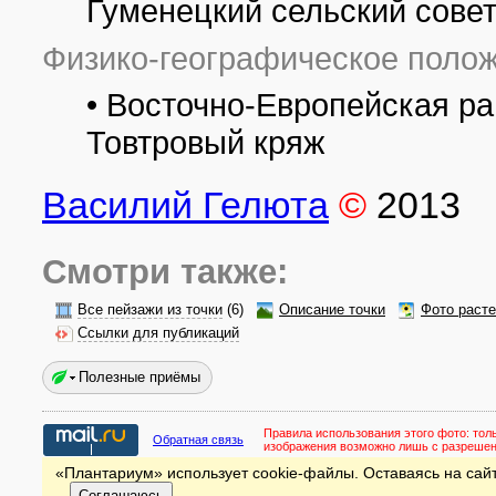
Гуменецкий сельский совет
Физико-географическое полож
• Восточно-Европейская р
Товтровый кряж
Василий Гелюта
©
2013
Смотри также:
Все пейзажи из точки
(6)
Описание точки
Фото раст
Ссылки для публикаций
Полезные приёмы
Правила использования этого фото:
тол
Обратная связь
изображения возможно лишь с разреше
«Плантариум» использует cookie-файлы. Оставаясь на сайт
Соглашаюсь