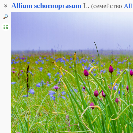
Allium
schoenoprasum
L.
(
семейство
All
Лук резанец
Лук сибирский
Лук-резанец
Резанец
Шнитт-лук