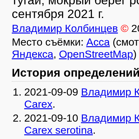
тугай, мокрый берег р
сентября 2021 г.
Владимир Колбинцев
©
2
Место съёмки:
Асса
(смот
Яндекса
,
OpenStreetMap
)
История определени
2021-09-09
Владимир 
Carex
.
2021-09-10
Владимир 
Carex serotina
.