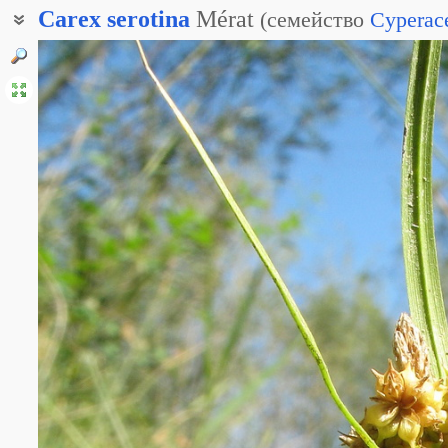
Carex
serotina
Mérat
(
семейство
Cyperac
Осока ключелюбивая