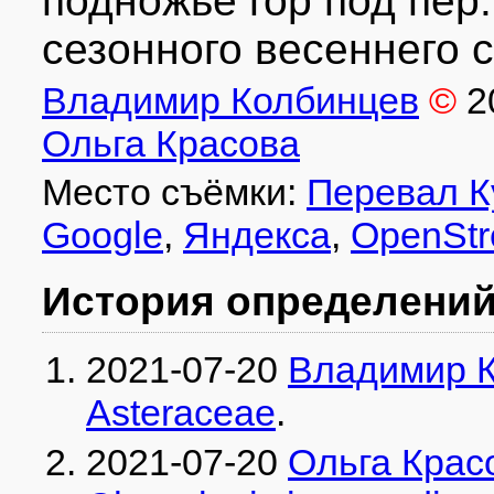
подножье гор под пер. 
сезонного весеннего с
Владимир Колбинцев
©
2
Ольга Красова
Место съёмки:
Перевал К
Google
,
Яндекса
,
OpenStr
История определени
2021-07-20
Владимир 
Asteraceae
.
2021-07-20
Ольга Крас