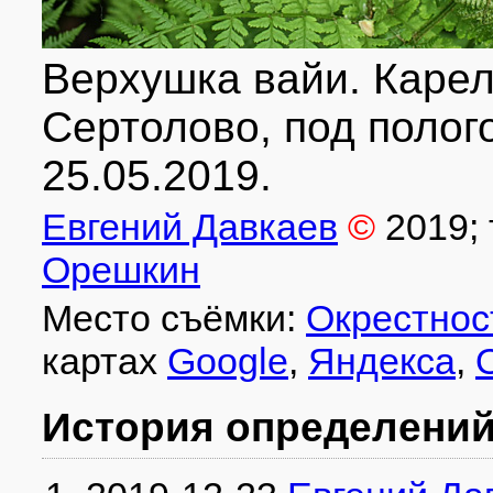
Верхушка вайи. Карел
Сертолово, под полог
25.05.2019.
Евгений Давкаев
©
2019
;
Орешкин
Место съёмки:
Окрестнос
картах
Google
,
Яндекса
,
История определени