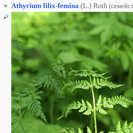
Athyrium
filix-femina
(L.) Roth
(
семейс
Женский папоротник