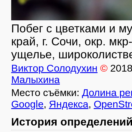
Побег с цветками и м
край, г. Сочи, окр. мк
ущелье, широколистве
Виктор Солодухин
©
201
Малыхина
Место съёмки:
Долина ре
Google
,
Яндекса
,
OpenStr
История определени