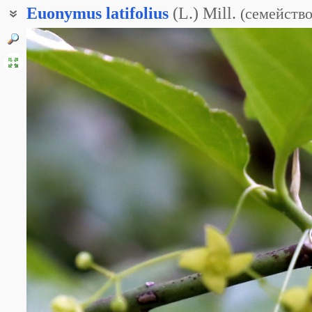
Euonymus
latifolius
(L.) Mill.
(
семейств
Бересклет широколиственный