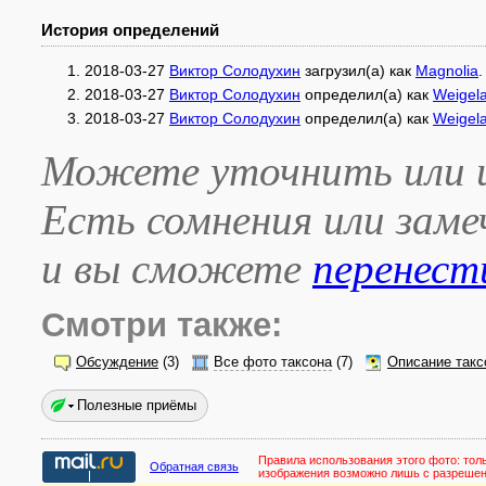
История определений
2018-03-27
Виктор Солодухин
загрузил(а) как
Magnolia
.
2018-03-27
Виктор Солодухин
определил(а) как
Weigel
2018-03-27
Виктор Солодухин
определил(а) как
Weigela
Можете уточнить или и
Есть сомнения или зам
и вы сможете
перенест
Смотри также:
Обсуждение
(3)
Все фото таксона
(7)
Описание такс
Полезные приёмы
Правила использования этого фото:
тол
Обратная связь
изображения возможно лишь с разреше