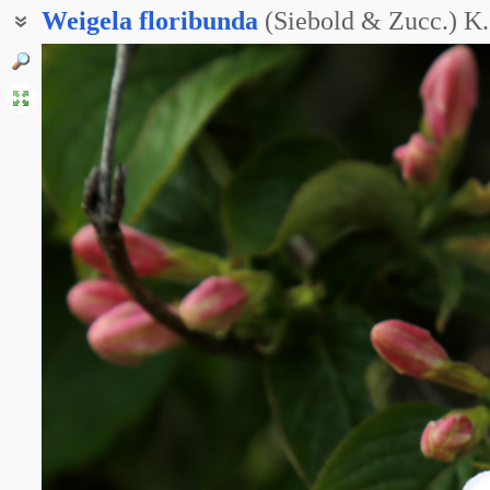
Weigela
floribunda
(Siebold & Zucc.) K