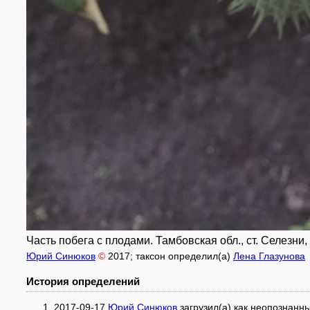
Часть побега с плодами. Тамбовская обл., ст. Селезни, 
Юрий Синюков
©
2017
; таксон определил(а)
Лена Глазунова
История определений
2017-09-17
Юрий Синюков
загрузил(а) как
неопознанны