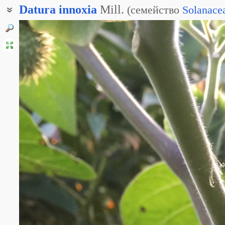
Datura
innoxia
Mill.
(
семейство
Solanace
Дурман индейский