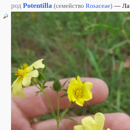
род
Potentilla
(
семейство
Rosaceae
)
Ла