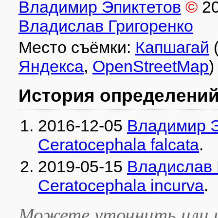
Владимир Эпиктетов
©
2
Владислав Григоренко
Место съёмки:
Капшагай
(
Яндекса
,
OpenStreetMap
)
История определени
2016-12-05
Владимир Э
Ceratocephala falcata
.
2019-05-15
Владислав 
Ceratocephala incurva
.
Можете уточнить или и