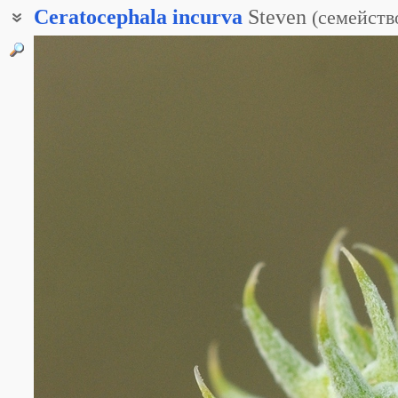
Ceratocephala
incurva
Steven
(
семейств
Рогоглавник загнутый