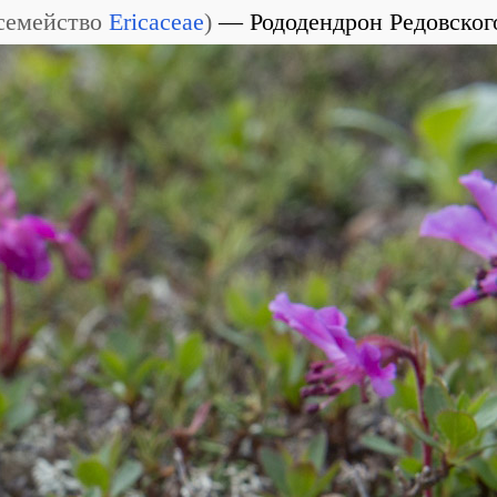
семейство
Ericaceae
)
Рододендрон Редовског