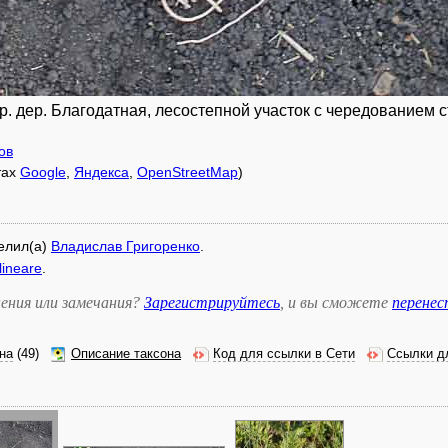
р. дер. Благодатная, лесостепной участок с чередованием 
ов
тах
Google
,
Яндекса
,
OpenStreetMap
)
елил(а)
Владислав Григоренко
.
lineare
.
ения или замечания?
Зарегистрируйтесь
, и вы сможете
перене
на
(49)
Описание таксона
Код для ссылки в Сети
Ссылки д