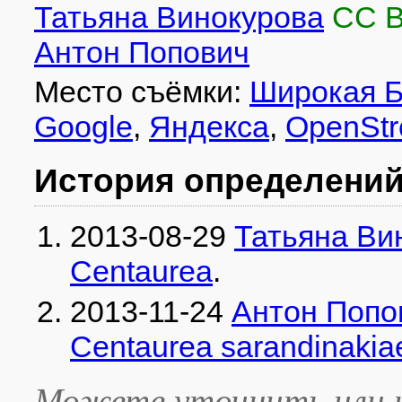
Татьяна Винокурова
CC 
Антон Попович
Место съёмки:
Широкая 
Google
,
Яндекса
,
OpenStr
История определени
2013-08-29
Татьяна Ви
Centaurea
.
2013-11-24
Антон Попо
Centaurea sarandinakia
Можете уточнить или и