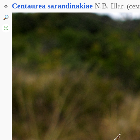
Centaurea
sarandinakiae
N.B. Illar.
(
сем