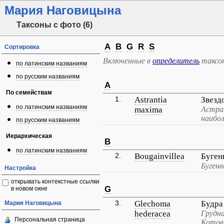
Мария Наговицына
Таксоны с фото (6)
A
B
G
R
S
Сортировка
Включенные в
определитель
таксо
по латинским названиям
по русским названиям
A
По семействам
1.
Astrantia
Звезд
по латинским названиям
maxima
Астра
наибол
по русским названиям
Иерархическая
B
по латинским названиям
2.
Bougainvillea
Буген
Бугенв
Настройка
открывать контекстные ссылки
G
в новом окне
3.
Glechoma
Будра
Мария Наговицына
hederacea
Грудна
Персональная страница
Котов