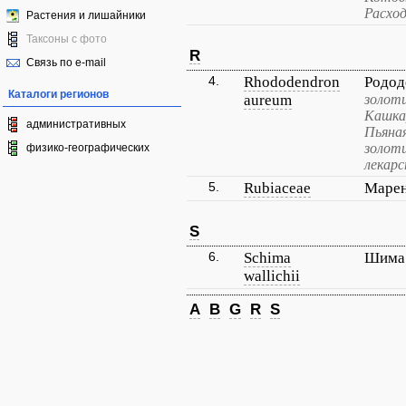
Расхо
Растения и лишайники
Таксоны с фото
R
Связь по e-mail
4.
Rhododendron
Родод
Каталоги регионов
aureum
золоти
Кашка
административных
Пьяна
золот
физико-географических
лекарс
5.
Rubiaceae
Маре
S
6.
Schima
Шима
wallichii
A
B
G
R
S