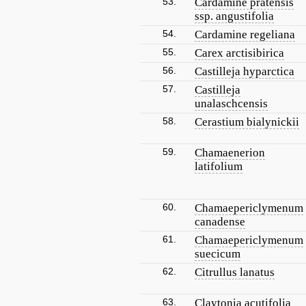
53.
Cardamine pratensis
ssp. angustifolia
54.
Cardamine regeliana
55.
Carex arctisibirica
56.
Castilleja hyparctica
57.
Castilleja
unalaschcensis
58.
Cerastium bialynickii
59.
Chamaenerion
latifolium
60.
Chamaepericlymenum
canadense
61.
Chamaepericlymenum
suecicum
62.
Citrullus lanatus
63.
Claytonia acutifolia