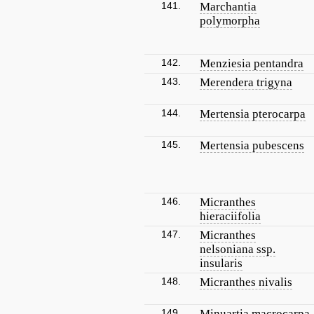
141.
Marchantia
polymorpha
142.
Menziesia pentandra
143.
Merendera trigyna
144.
Mertensia pterocarpa
145.
Mertensia pubescens
146.
Micranthes
hieraciifolia
147.
Micranthes
nelsoniana ssp.
insularis
148.
Micranthes nivalis
149.
Minuartia macrocarpa