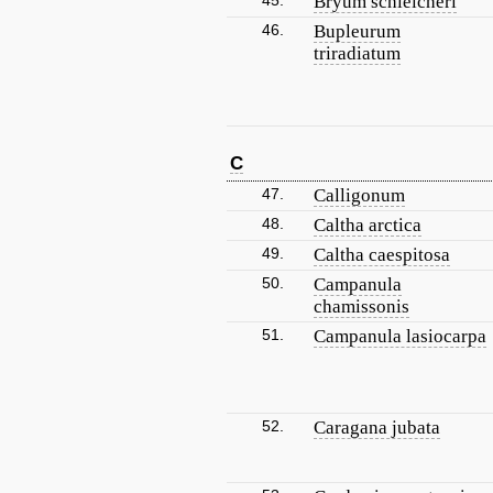
45.
Bryum schleicheri
46.
Bupleurum
triradiatum
C
47.
Calligonum
48.
Caltha arctica
49.
Caltha caespitosa
50.
Campanula
chamissonis
51.
Campanula lasiocarpa
52.
Caragana jubata