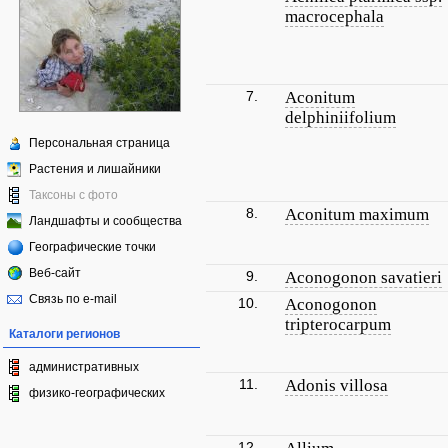
macrocephala
7.
Aconitum
delphiniifolium
Персональная страница
Растения и лишайники
Таксоны с фото
8.
Aconitum maximum
Ландшафты и сообщества
Географические точки
Веб-сайт
9.
Aconogonon savatieri
Связь по e-mail
10.
Aconogonon
tripterocarpum
Каталоги регионов
административных
11.
Adonis villosa
физико-географических
12.