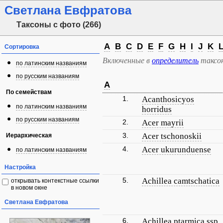
Светлана Евфратова
Таксоны с фото (266)
A
B
C
D
E
F
G
H
I
J
K
Сортировка
Включенные в
определитель
таксо
по латинским названиям
по русским названиям
A
По семействам
1.
Acanthosicyos
по латинским названиям
horridus
по русским названиям
2.
Acer mayrii
3.
Acer tschonoskii
Иерархическая
4.
Acer ukurunduense
по латинским названиям
Настройка
5.
Achillea camtschatica
открывать контекстные ссылки
в новом окне
Светлана Евфратова
6.
Achillea ptarmica ssp.