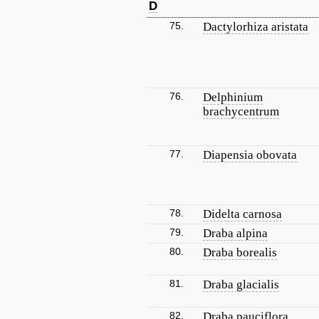
D
75.
Dactylorhiza aristata
76.
Delphinium
brachycentrum
77.
Diapensia obovata
78.
Didelta carnosa
79.
Draba alpina
80.
Draba borealis
81.
Draba glacialis
82.
Draba pauciflora