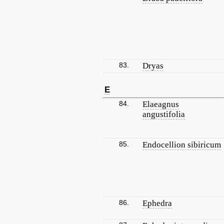
83.
Dryas
E
84.
Elaeagnus
angustifolia
85.
Endocellion sibiricum
86.
Ephedra