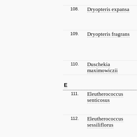
108.
Dryopteris expansa
109.
Dryopteris fragrans
110.
Duschekia
maximowiczii
E
111.
Eleutherococcus
senticosus
112.
Eleutherococcus
sessiliflorus