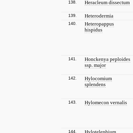
138.
Heracleum dissectum
139.
Heterodermia
140.
Heteropappus
hispidus
141.
Honckenya peploides
ssp. major
142.
Hylocomium
splendens
143.
Hylomecon vernalis
144.
Hylotelephium