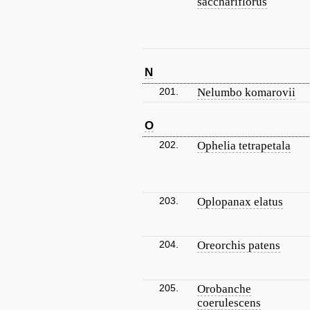
sacchariflorus
N
201.
Nelumbo komarovii
O
202.
Ophelia tetrapetala
203.
Oplopanax elatus
204.
Oreorchis patens
205.
Orobanche
coerulescens