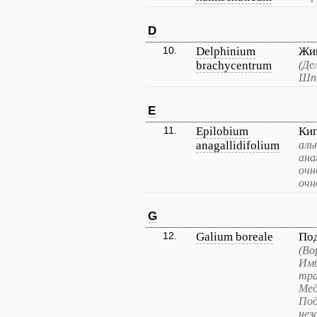
D
10.
Delphinium
Жив
brachycentrum
(Де
Шпо
E
11.
Epilobium
Ки
anagallidifolium
аль
ана
очн
очн
G
12.
Galium boreale
По
(Во
Имб
тра
Мед
Под
нез