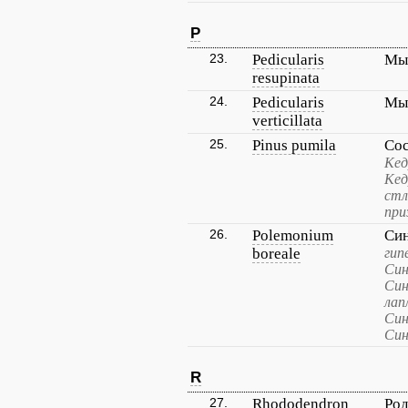
P
23.
Pedicularis
Мы
resupinata
24.
Pedicularis
Мы
verticillata
25.
Pinus pumila
Сос
Кед
Кед
стл
при
26.
Polemonium
Си
boreale
гип
Син
Син
лап
Син
Син
R
27.
Rhododendron
Род