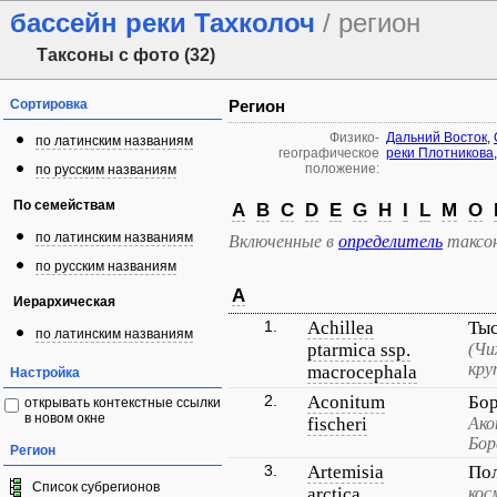
бассейн реки Тахколоч
/ регион
Таксоны с фото (32)
Сортировка
Регион
Физико-
Дальний Восток
,
по латинским названиям
географическое
реки Плотникова
положение:
по русским названиям
По семействам
A
B
C
D
E
G
H
I
L
M
O
по латинским названиям
Включенные в
определитель
таксо
по русским названиям
A
Иерархическая
1.
Achillea
Тыс
по латинским названиям
ptarmica ssp.
(Чи
кру
macrocephala
Настройка
2.
Aconitum
Бо
открывать контекстные ссылки
в новом окне
fischeri
Ако
Бор
Регион
3.
Artemisia
Пол
Список субрегионов
arctica
кос