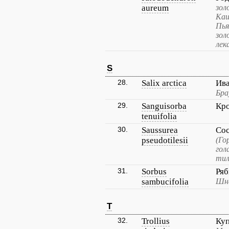
aureum
зол
Каш
Пья
зол
лек
S
28.
Salix arctica
Ива
Бра
29.
Sanguisorba
Кро
tenuifolia
30.
Saussurea
Сос
pseudotilesii
(Го
гол
тил
31.
Sorbus
Ряб
sambucifolia
Шне
T
32.
Trollius
Куп