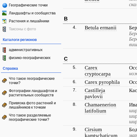
ска
Географические точки
Ландшафты и сообщества
B
Растения и лишайники
4.
Betula ermanii
Бе
Таксоны с фото
Бер
Бер
Каталоги регионов
виш
административных
физико-географических
C
5.
Carex
Ос
Справка
cryptocarpa
нож
Что такое географические
6.
Carex pyrophila
Осо
точки?
7.
Castilleja
Кас
Фотографии ландшафтов и
растительных сообществ
pavlovii
Привязка фото растений и
8.
Chamaenerion
Ив
лишайников к точкам
latifolium
шир
Что такое разделяемые
шир
географические точки?
шир
9.
Cirsium
Бод
kamtschaticum
мар