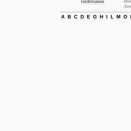
riederianus
Мия
Лаз
A
B
C
D
E
G
H
I
L
M
O