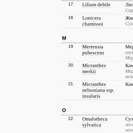
17.
Lilium debile
Лил
Сар
18.
Lonicera
Жи
chamissoi
Сум
M
19.
Mertensia
Ме
pubescens
опу
Мер
20.
Micranthes
Ка
merkii
Мер
нез
21.
Micranthes
Кам
nelsoniana ssp.
insularis
O
22.
Omalotheca
Сух
sylvatica
лес
лес