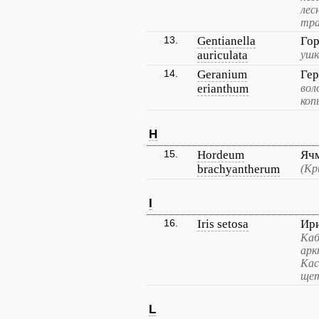
лес
тра
13.
Gentianella
Гор
auriculata
ушк
14.
Geranium
Гер
erianthum
вол
коп
H
15.
Hordeum
Ячм
brachyantherum
(Кр
I
16.
Iris setosa
Ир
Каб
арк
Кас
щет
L