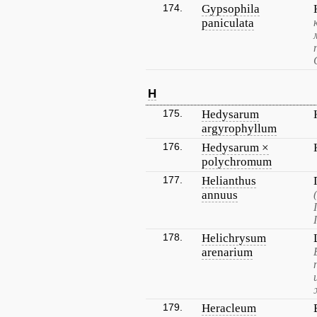
174.
Gypsophila
paniculata
H
175.
Hedysarum
argyrophyllum
176.
Hedysarum ×
polychromum
177.
Helianthus
annuus
178.
Helichrysum
arenarium
179.
Heracleum