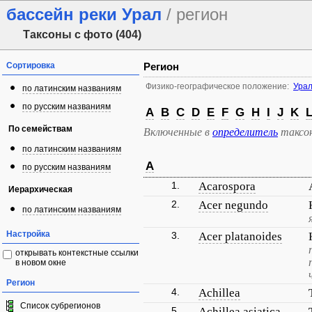
бассейн реки Урал
/ регион
Таксоны с фото (404)
Сортировка
Регион
Физико-географическое положение:
Ура
по латинским названиям
по русским названиям
A
B
C
D
E
F
G
H
I
J
K
По семействам
Включенные в
определитель
таксо
по латинским названиям
A
по русским названиям
1.
Acarospora
Иерархическая
2.
Acer negundo
по латинским названиям
Настройка
3.
Acer platanoides
открывать контекстные ссылки
в новом окне
Регион
4.
Achillea
Список субрегионов
5.
Achillea asiatica