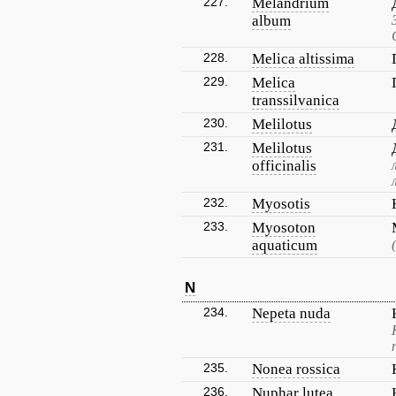
227.
Melandrium
album
228.
Melica altissima
229.
Melica
transsilvanica
230.
Melilotus
231.
Melilotus
officinalis
232.
Myosotis
233.
Myosoton
aquaticum
N
234.
Nepeta nuda
235.
Nonea rossica
236.
Nuphar lutea