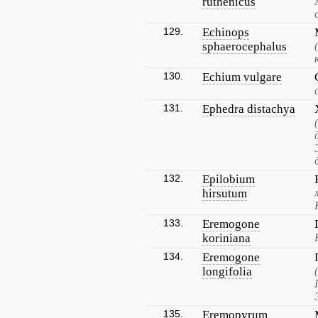
ruthenicus
129.
Echinops
sphaerocephalus
130.
Echium vulgare
131.
Ephedra distachya
132.
Epilobium
hirsutum
133.
Eremogone
koriniana
134.
Eremogone
longifolia
135.
Eremopyrum