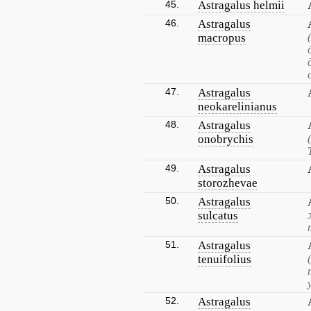
45.
Astragalus helmii
46.
Astragalus
macropus
47.
Astragalus
neokarelinianus
48.
Astragalus
onobrychis
49.
Astragalus
storozhevae
50.
Astragalus
sulcatus
51.
Astragalus
tenuifolius
52.
Astragalus