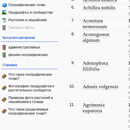
Географические точки
6.
Achillea nobilis
Ландшафты и сообщества
Растения и лишайники
7.
Aconitum
nemorosum
Таксоны с фото
8.
Aconogonon
Каталоги регионов
alpinum
административных
физико-географических
9.
Adenophora
Справка
liliifolia
Что такое географические
точки?
10.
Adonis volgensis
Фотографии ландшафтов и
растительных сообществ
Привязка фото растений и
лишайников к точкам
11.
Agrimonia
Что такое разделяемые
eupatoria
географические точки?