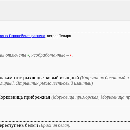
очно-Европейская равнина
,
остров Тендра
ны отмечены
•
, необработанные –
•
.
накамптис рыхлоцветковый изящный
(Ятрышник болотный и
зящный, Ятрышник рыхлоцветковый изящный)
орковница прибрежная
(Морковица приморская, Морковница п
ереступень белый
(Бриония белая)