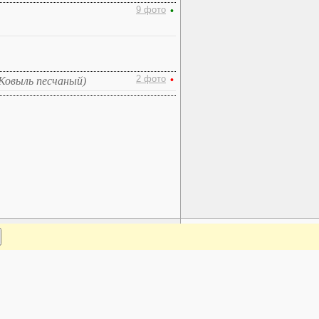
9 фото
•
2 фото
•
 Ковыль песчаный)
www.plantarium.ru
Наверх