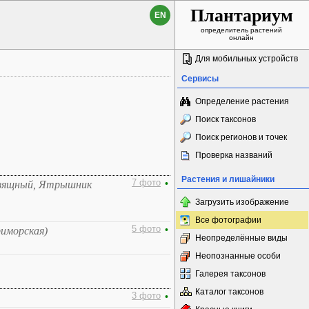
Плантариум
EN
определитель растений
онлайн
Для мобильных устройств
Сервисы
Определение растения
Поиск таксонов
Поиск регионов и точек
Проверка названий
Растения и лишайники
7 фото
•
зящный, Ятрышник
Загрузить изображение
Все фотографии
5 фото
•
риморская)
Неопределённые виды
Неопознанные особи
Галерея таксонов
Каталог таксонов
3 фото
•