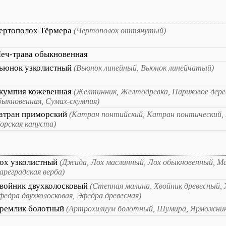
ертополох Тёрмера
(Чертополох оттянутый)
еч-трава обыкновенная
ьюнок узколистный
(Вьюнок линейный, Вьюнок линейчатый)
кумпия кожевенная
(Желтинник, Желтодревка, Париковое дере
быкновенная, Сумах-скумпия)
атран приморский
(Катран понтийский, Катран понтический,
орская капуста)
ох узколистный
(Джида, Лох маслинный, Лох обыкновенный, М
ареградская верба)
войник двухколосковый
(Степная малина, Хвойник древесный, 
федра двухколосковая, Эфедра древесная)
ремлик болотный
(Артрохилиум болотный, Шумира, Ярможник