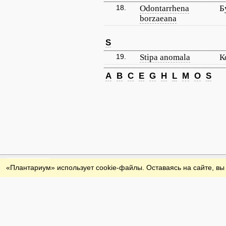
18.
Odontarrhena
Б
borzaeana
S
19.
Stipa anomala
К
A
B
C
E
G
H
L
M
O
S
Обратная связь
«Плантариум» использует cookie-файлы. Оставаясь на сайте, вы