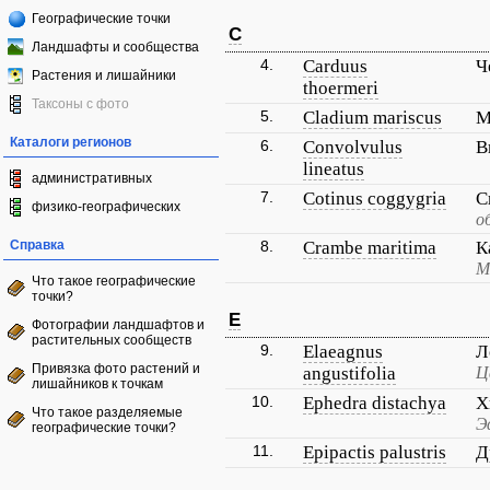
Географические точки
C
Ландшафты и сообщества
4.
Carduus
Ч
Растения и лишайники
thoermeri
Таксоны с фото
5.
Cladium mariscus
М
Каталоги регионов
6.
Convolvulus
В
lineatus
административных
7.
Cotinus coggygria
С
физико-географических
о
Справка
8.
Crambe maritima
К
М
Что такое географические
точки?
E
Фотографии ландшафтов и
растительных сообществ
9.
Elaeagnus
Л
Привязка фото растений и
angustifolia
Ц
лишайников к точкам
10.
Ephedra distachya
Х
Что такое разделяемые
Э
географические точки?
11.
Epipactis palustris
Д