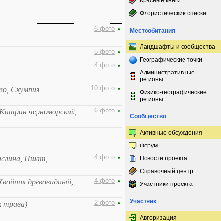
Красные книги
Флористические списки
6 фото
•
Местообитания
Ландшафты и сообщества
5 фото
•
Географические точки
4 фото
•
Административные
регионы
10 фото
•
во, Скумпия
Физико-географические
регионы
6 фото
•
 Катран черноморский,
Сообщество
Активные обсуждения
Форум
4 фото
•
аслина, Пшат,
Новости проекта
Справочный центр
4 фото
•
Хвойник древовидный,
Участники проекта
Участник
2 фото
•
 трава)
Авторизация