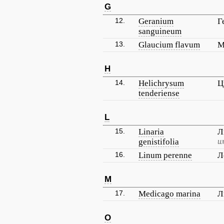
G
12.
Geranium
Г
sanguineum
13.
Glaucium flavum
М
H
14.
Helichrysum
Ц
tenderiense
L
15.
Linaria
Л
genistifolia
и
16.
Linum perenne
Л
M
17.
Medicago marina
Л
O