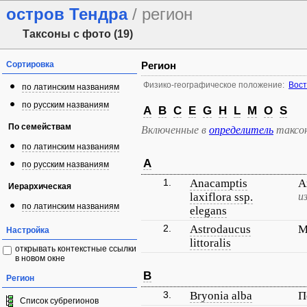
остров Тендра
/ регион
Таксоны с фото (19)
Сортировка
Регион
Физико-географическое положение:
Вост
по латинским названиям
по русским названиям
A
B
C
E
G
H
L
M
O
S
По семействам
Включенные в
определитель
таксо
по латинским названиям
A
по русским названиям
1.
Anacamptis
А
Иерархическая
laxiflora ssp.
и
по латинским названиям
elegans
2.
Astrodaucus
М
Настройка
littoralis
открывать контекстные ссылки
в новом окне
B
Регион
3.
Bryonia alba
П
Список субрегионов