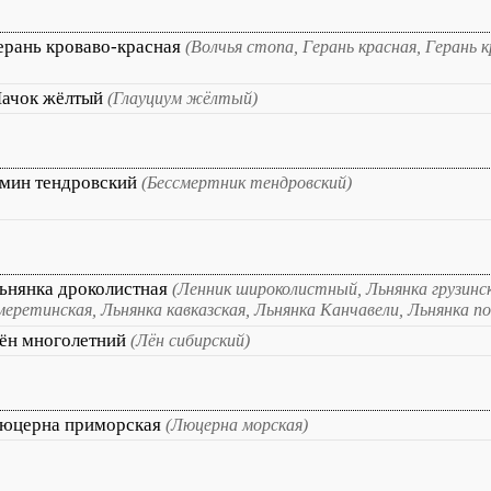
ерань кроваво-красная
(Волчья стопа, Герань красная, Герань к
ачок жёлтый
(Глауциум жёлтый)
мин тендровский
(Бессмертник тендровский)
ьнянка дроколистная
(Ленник широколистный, Льнянка грузинск
меретинская, Льнянка кавказская, Льнянка Канчавели, Льнянка п
ён многолетний
(Лён сибирский)
юцерна приморская
(Люцерна морская)