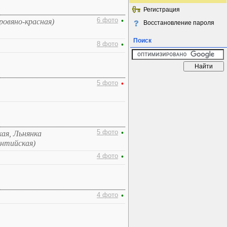
Регистрация
6 фото
•
ровяно-красная)
Восстановление пароля
Поиск
8 фото
•
5 фото
•
5 фото
•
ая, Льнянка
онтийская)
4 фото
•
4 фото
•