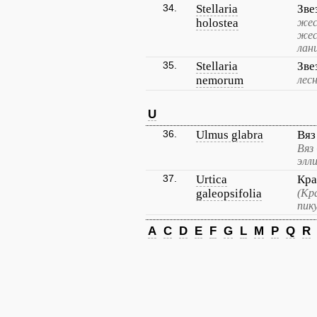
34.
Stellaria
Зве
holostea
жес
жес
лан
35.
Stellaria
Зве
nemorum
лесн
U
36.
Ulmus glabra
Вяз
Вяз
элл
37.
Urtica
Кра
galeopsifolia
(Кр
пик
A
C
D
E
F
G
L
M
P
Q
R