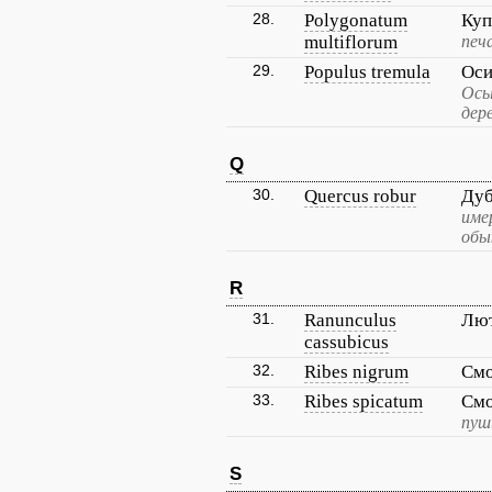
28.
Polygonatum
Куп
multiflorum
печ
29.
Populus tremula
Оси
Осы
дер
Q
30.
Quercus robur
Дуб
име
обы
R
31.
Ranunculus
Лют
cassubicus
32.
Ribes nigrum
Смо
33.
Ribes spicatum
Смо
пуш
S