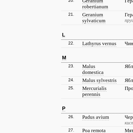
20.
Geranium
Гер
robertianum
21.
Geranium
Гер
sylvaticum
пру
L
22.
Lathyrus vernus
Чин
M
23.
Malus
Ябл
domestica
24.
Malus sylvestris
Ябл
25.
Mercurialis
Про
perennis
P
26.
Padus avium
Чер
кис
27.
Poa remota
Мят