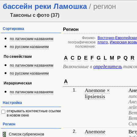
бассейн реки Ламошка
/ регион
Таксоны с фото (37)
Сортировка
Регион
Физико-
Восточно-Европейска
по латинским названиям
географическое
плато
,
Ижорская возв
положение:
по русским названиям
По семействам
A
C
D
E
F
G
L
M
P
Q
R
по латинским названиям
Включенные в
определитель
таксо
по русским названиям
A
Иерархическая
1.
Anemone ×
Ане
по латинским названиям
lipsiensis
лип
Ане
Настройка
лей
открывать контекстные ссылки
Вет
в новом окне
Вет
Сим
Регион
2.
Anemone
Вет
Список субрегионов