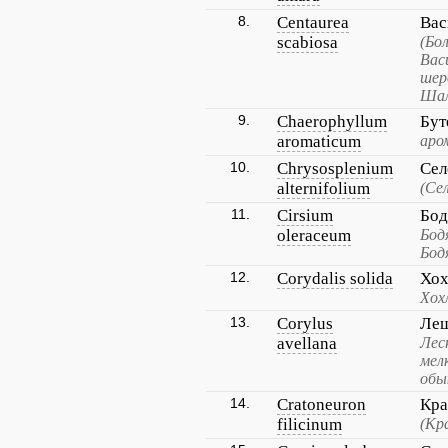
8.
Centaurea
Вас
scabiosa
(Бо
Вас
шер
Шал
9.
Chaerophyllum
Бут
aromaticum
аро
10.
Chrysosplenium
Сел
alternifolium
(Се
11.
Cirsium
Бод
oleraceum
Бод
Бод
12.
Corydalis solida
Хох
Хох
13.
Corylus
Лещ
avellana
Лес
мел
обы
14.
Cratoneuron
Кра
filicinum
(Кр