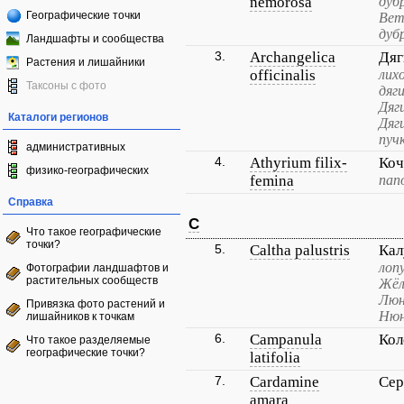
nemorosa
дуб
Географические точки
Вет
дуб
Ландшафты и сообщества
3.
Archangelica
Дяг
Растения и лишайники
officinalis
лих
Таксоны с фото
дяг
Дяг
Каталоги регионов
Дяг
пуч
административных
4.
Athyrium filix-
Коч
физико-географических
femina
пап
Справка
C
Что такое географические
точки?
5.
Caltha palustris
Кал
лопу
Фотографии ландшафтов и
растительных сообществ
Жёл
Люн
Привязка фото растений и
Нюн
лишайников к точкам
6.
Campanula
Кол
Что такое разделяемые
географические точки?
latifolia
7.
Cardamine
Сер
amara