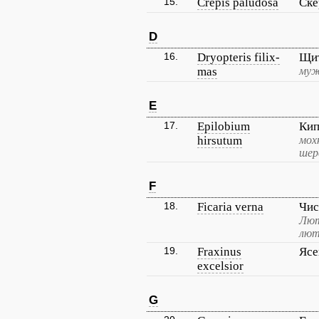
15.
Crepis paludosa
Ске
D
16.
Dryopteris filix-
Щит
mas
муж
E
17.
Epilobium
Кип
hirsutum
мох
шер
F
18.
Ficaria verna
Чис
Лют
лют
19.
Fraxinus
Ясе
excelsior
G