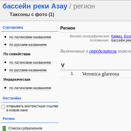
бассейн реки Азау
/ регион
Таксоны с фото (1)
Сортировка
Регион
Физико-географическое
Кавказ
,
Бол
по латинским названиям
положение:
бассейн ре
по русским названиям
Включенные в
определитель
таксо
По семействам
по латинским названиям
V
по русским названиям
1.
Veronica glareosa
Иерархическая
по латинским названиям
Настройка
открывать контекстные ссылки
в новом окне
Регион
Список субрегионов