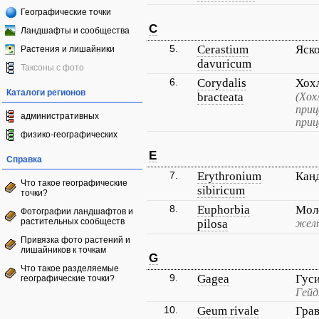
Географические точки
C
Ландшафты и сообщества
5.
Cerastium
Яско
Растения и лишайники
davuricum
Таксоны с фото
6.
Corydalis
Хох
Каталоги регионов
bracteata
(Хох
приц
административных
приц
физико-географических
E
Справка
7.
Erythronium
Кан
Что такое географические
sibiricum
точки?
8.
Euphorbia
Мол
Фотографии ландшафтов и
растительных сообществ
pilosa
жел
Привязка фото растений и
лишайников к точкам
G
Что такое разделяемые
9.
Gagea
Гус
географические точки?
Гейд
10.
Geum rivale
Гра