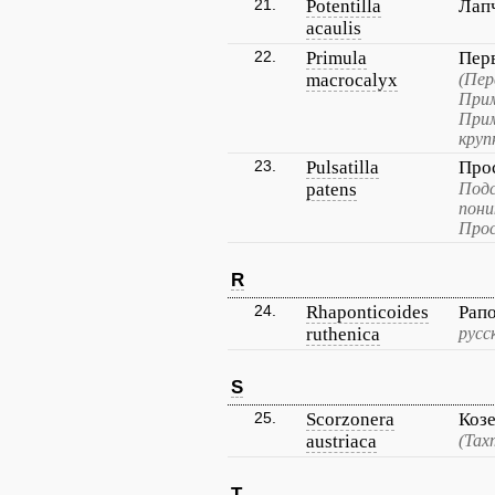
21.
Potentilla
Лапч
acaulis
22.
Primula
Пер
macrocalyx
(Пер
Прим
Прим
круп
23.
Pulsatilla
Про
patens
Под
пони
Прос
R
24.
Rhaponticoides
Рап
ruthenica
русс
S
25.
Scorzonera
Козе
austriaca
(Тах
T