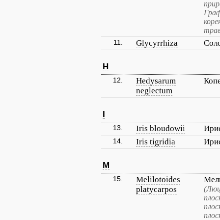
прир
Граф
коре
трав
11.
Glycyrrhiza
Сол
H
12.
Hedysarum
Коп
neglectum
I
13.
Iris bloudowii
Ири
14.
Iris tigridia
Ири
M
15.
Melilotoides
Мел
platycarpos
(Люц
плос
плос
плос