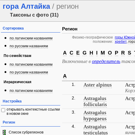
гора Алтайка
/ регион
Таксоны с фото (31)
Сортировка
Регион
Физико-географическое
горы Южно
по латинским названиям
положение:
хребет
,
гор
по русским названиям
A
C
E
G
H
I
M
O
P
R
S
По семействам
Включенные в
определитель
таксо
по латинским названиям
по русским названиям
A
Иерархическая
1.
Aster alpinus
Аст
Корж
по латинским названиям
2.
Astragalus
Аст
Настройка
follicularis
открывать контекстные ссылки
3.
Astragalus
Аст
в новом окне
hypogaeus
Регион
4.
Astragalus
Аст
testiculatus
яичк
Список субрегионов