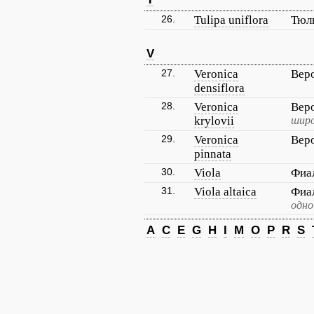
26.
Tulipa uniflora
Тюл
V
27.
Veronica
Веро
densiflora
28.
Veronica
Вер
krylovii
широ
29.
Veronica
Вер
pinnata
30.
Viola
Фиа
31.
Viola altaica
Фиа
одно
A
C
E
G
H
I
M
O
P
R
S