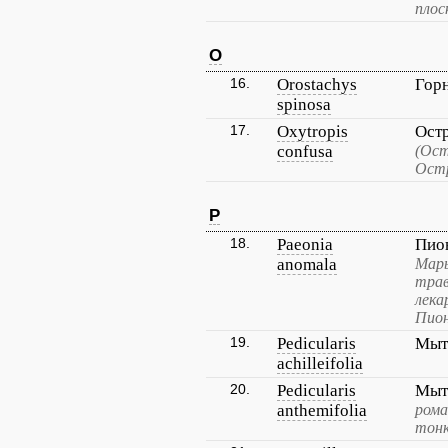
плос
O
16.
Orostachys
Гор
spinosa
17.
Oxytropis
Ост
confusa
(Ост
Остр
P
18.
Paeonia
Пио
anomala
Марь
трав
лека
Пион
19.
Pedicularis
Мыт
achilleifolia
20.
Pedicularis
Мыт
anthemifolia
ром
тонк