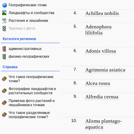
Географические точки
4.
Achillea nobilis
Ландшафты и сообщества
Растения и лишайники
5.
Adenophora
Таксоны с фото
liliifolia
Каталоги регионов
административных
6.
Adonis villosa
физико-географических
Справка
7.
Agrimonia asiatica
Что такое географические
точки?
8.
Alcea rosea
Фотографии ландшафтов и
растительных сообществ
9.
Alfredia cernua
Привязка фото растений и
лишайников к точкам
Что такое разделяемые
географические точки?
10.
Alisma plantago-
aquatica