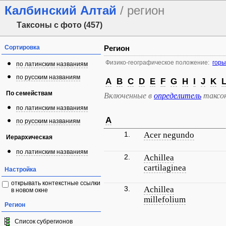
Калбинский Алтай
/ регион
Таксоны с фото (457)
Сортировка
Регион
Физико-географическое положение:
гор
по латинским названиям
по русским названиям
A
B
C
D
E
F
G
H
I
J
K
По семействам
Включенные в
определитель
таксо
по латинским названиям
A
по русским названиям
1.
Acer negundo
Иерархическая
по латинским названиям
2.
Achillea
cartilaginea
Настройка
открывать контекстные ссылки
3.
Achillea
в новом окне
millefolium
Регион
Список субрегионов