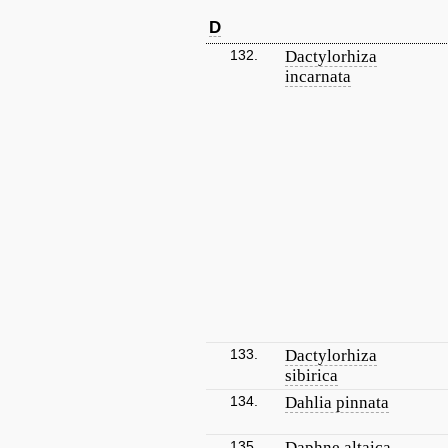
D
132.
Dactylorhiza
incarnata
133.
Dactylorhiza
sibirica
134.
Dahlia pinnata
135.
Daphne altaica