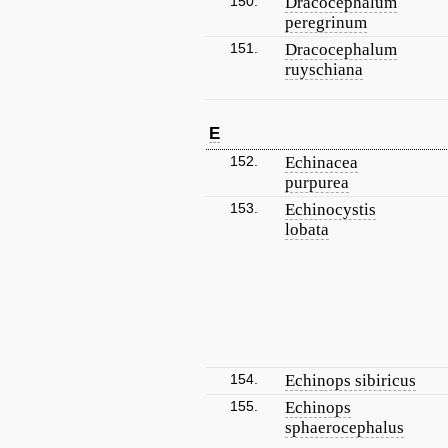
150.
Dracocephalum
peregrinum
151.
Dracocephalum
ruyschiana
E
152.
Echinacea
purpurea
153.
Echinocystis
lobata
154.
Echinops sibiricus
155.
Echinops
sphaerocephalus