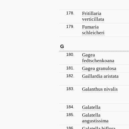
178.
Fritillaria
verticillata
179.
Fumaria
schleicheri
G
180.
Gagea
fedtschenkoana
181.
Gagea granulosa
182.
Gaillardia aristata
183.
Galanthus nivalis
184.
Galatella
185.
Galatella
angustissima
186.
Galatella biflora