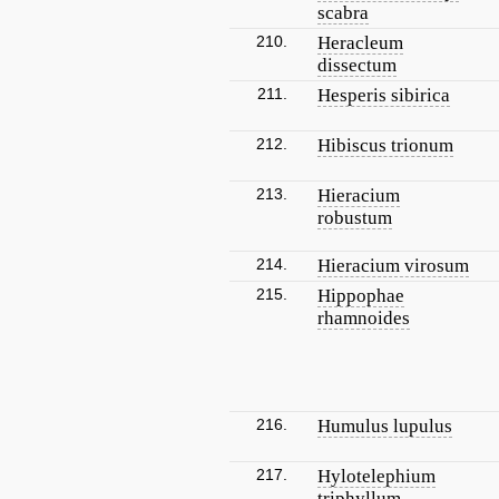
scabra
210.
Heracleum
dissectum
211.
Hesperis sibirica
212.
Hibiscus trionum
213.
Hieracium
robustum
214.
Hieracium virosum
215.
Hippophae
rhamnoides
216.
Humulus lupulus
217.
Hylotelephium
triphyllum