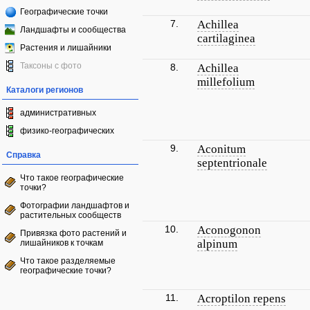
Географические точки
7.
Achillea
Ландшафты и сообщества
cartilaginea
Растения и лишайники
Таксоны с фото
8.
Achillea
millefolium
Каталоги регионов
административных
физико-географических
9.
Aconitum
Справка
septentrionale
Что такое географические
точки?
Фотографии ландшафтов и
растительных сообществ
10.
Aconogonon
Привязка фото растений и
alpinum
лишайников к точкам
Что такое разделяемые
географические точки?
11.
Acroptilon repens