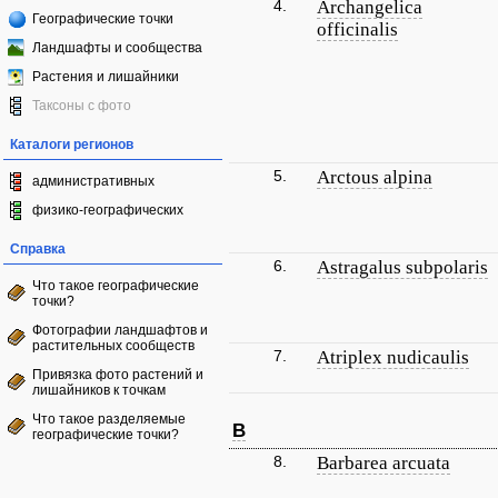
4.
Archangelica
Географические точки
officinalis
Ландшафты и сообщества
Растения и лишайники
Таксоны с фото
Каталоги регионов
5.
Arctous alpina
административных
физико-географических
Справка
6.
Astragalus subpolaris
Что такое географические
точки?
Фотографии ландшафтов и
растительных сообществ
7.
Atriplex nudicaulis
Привязка фото растений и
лишайников к точкам
Что такое разделяемые
B
географические точки?
8.
Barbarea arcuata