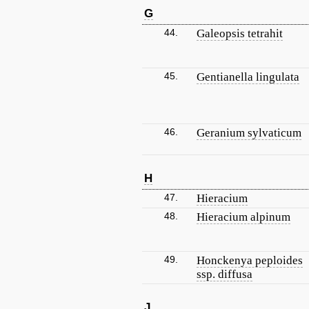
G
44.
Galeopsis tetrahit
45.
Gentianella lingulata
46.
Geranium sylvaticum
H
47.
Hieracium
48.
Hieracium alpinum
49.
Honckenya peploides
ssp. diffusa
J