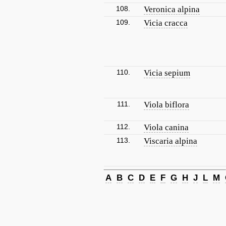
108.
Veronica alpina
109.
Vicia cracca
110.
Vicia sepium
111.
Viola biflora
112.
Viola canina
113.
Viscaria alpina
A
B
C
D
E
F
G
H
J
L
M