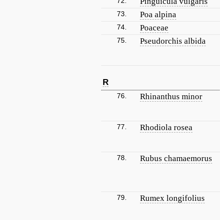
72.
Pinguicula vulgaris
73.
Poa alpina
74.
Poaceae
75.
Pseudorchis albida
R
76.
Rhinanthus minor
77.
Rhodiola rosea
78.
Rubus chamaemorus
79.
Rumex longifolius