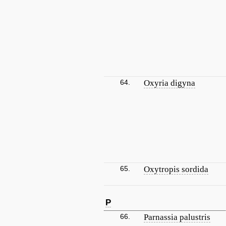
64.
Oxyria digyna
65.
Oxytropis sordida
P
66.
Parnassia palustris