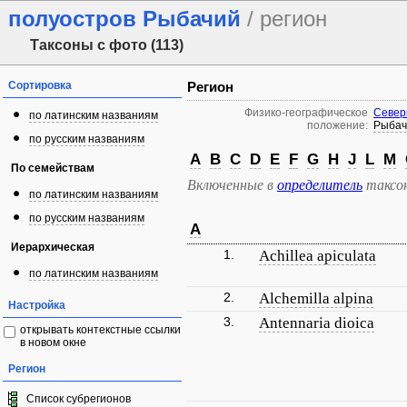
полуостров Рыбачий
/ регион
Таксоны с фото (113)
Сортировка
Регион
Физико-географическое
Север
по латинским названиям
положение:
Рыбач
по русским названиям
A
B
C
D
E
F
G
H
J
L
M
По семействам
Включенные в
определитель
таксо
по латинским названиям
по русским названиям
A
Иерархическая
1.
Achillea apiculata
по латинским названиям
2.
Alchemilla alpina
Настройка
3.
Antennaria dioica
открывать контекстные ссылки
в новом окне
Регион
Список субрегионов