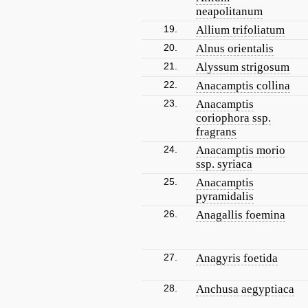
neapolitanum
19.
Allium trifoliatum
20.
Alnus orientalis
21.
Alyssum strigosum
22.
Anacamptis collina
23.
Anacamptis
coriophora ssp.
fragrans
24.
Anacamptis morio
ssp. syriaca
25.
Anacamptis
pyramidalis
26.
Anagallis foemina
27.
Anagyris foetida
28.
Anchusa aegyptiaca