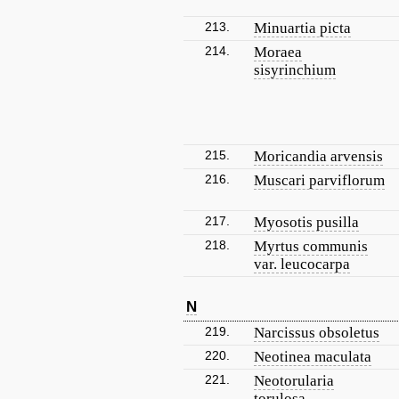
213.
Minuartia picta
214.
Moraea
sisyrinchium
215.
Moricandia arvensis
216.
Muscari parviflorum
217.
Myosotis pusilla
218.
Myrtus communis
var. leucocarpa
N
219.
Narcissus obsoletus
220.
Neotinea maculata
221.
Neotorularia
torulosa