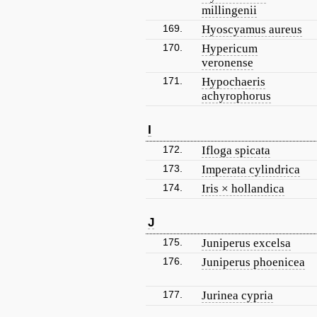
millingenii
169.
Hyoscyamus aureus
170.
Hypericum
veronense
171.
Hypochaeris
achyrophorus
I
172.
Ifloga spicata
173.
Imperata cylindrica
174.
Iris × hollandica
J
175.
Juniperus excelsa
176.
Juniperus phoenicea
177.
Jurinea cypria