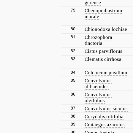
gerense
79.
Chenopodiastrum
murale
80.
Chionodoxa lochiae
81.
Chrozophora
tinctoria
82.
Cistus parviflorus
83.
Clematis cirrhosa
84.
Colchicum pusillum
85.
Convolvulus
althaeoides
86.
Convolvulus
oleifolius
87.
Convolvulus siculus
88.
Corydalis rutifolia
89.
Crataegus azarolus
90.
Crepis foetida