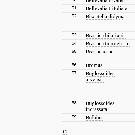
Bellevalia nivalis
51.
Bellevalia trifoliata
52.
Biscutella didyma
53.
Brassica hilarionis
54.
Brassica tournefortii
55.
Brassicaceae
56.
Bromus
57.
Buglossoides
arvensis
58.
Buglossoides
incrassata
59.
Bulbine
C