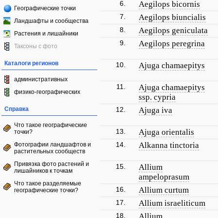
6.
Aegilops bicornis
Географические точки
7.
Aegilops biuncialis
Ландшафты и сообщества
8.
Aegilops geniculata
Растения и лишайники
9.
Aegilops peregrina
Таксоны с фото
Каталоги регионов
10.
Ajuga chamaepitys
административных
11.
Ajuga chamaepitys
физико-географических
ssp. cypria
Справка
12.
Ajuga iva
Что такое географические
13.
Ajuga orientalis
точки?
14.
Alkanna tinctoria
Фотографии ландшафтов и
растительных сообществ
Привязка фото растений и
15.
Allium
лишайников к точкам
ampeloprasum
Что такое разделяемые
16.
Allium curtum
географические точки?
17.
Allium israeliticum
18.
Allium