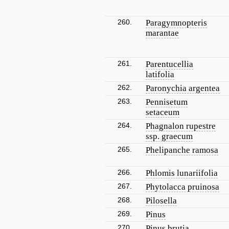
260.
Paragymnopteris
marantae
261.
Parentucellia
latifolia
262.
Paronychia argentea
263.
Pennisetum
setaceum
264.
Phagnalon rupestre
ssp. graecum
265.
Phelipanche ramosa
266.
Phlomis lunariifolia
267.
Phytolacca pruinosa
268.
Pilosella
269.
Pinus
270.
Pinus brutia