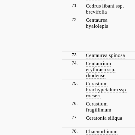
71.
Cedrus libani ssp.
brevifolia
72.
Centaurea
hyalolepis
73.
Centaurea spinosa
74.
Centaurium
erythraea ssp.
rhodense
75.
Cerastium
brachypetalum ssp.
roeseri
76.
Cerastium
fragillimum
77.
Ceratonia siliqua
78.
Chaenorhinum