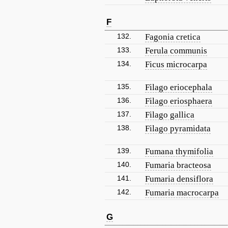
F
132.
Fagonia cretica
133.
Ferula communis
134.
Ficus microcarpa
135.
Filago eriocephala
136.
Filago eriosphaera
137.
Filago gallica
138.
Filago pyramidata
139.
Fumana thymifolia
140.
Fumaria bracteosa
141.
Fumaria densiflora
142.
Fumaria macrocarpa
G