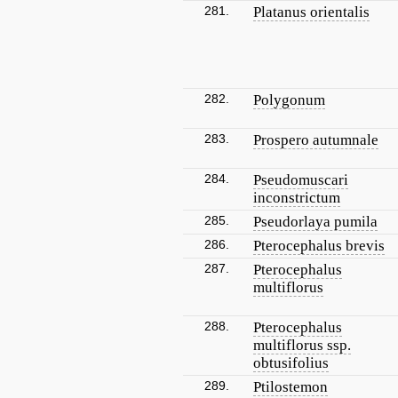
281.
Platanus orientalis
282.
Polygonum
283.
Prospero autumnale
284.
Pseudomuscari
inconstrictum
285.
Pseudorlaya pumila
286.
Pterocephalus brevis
287.
Pterocephalus
multiflorus
288.
Pterocephalus
multiflorus ssp.
obtusifolius
289.
Ptilostemon