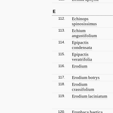
E
112.
Echinops
spinosissimus
113.
Echium
angustifolium
114.
Epipactis
condensata
115.
Epipactis
veratrifolia
116.
Erodium
117.
Erodium botrys
118.
Erodium
crassifolium
119.
Erodium laciniatum
120.
Erophaca baetica