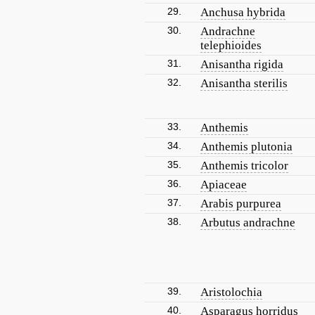
29.
Anchusa hybrida
30.
Andrachne
telephioides
31.
Anisantha rigida
32.
Anisantha sterilis
33.
Anthemis
34.
Anthemis plutonia
35.
Anthemis tricolor
36.
Apiaceae
37.
Arabis purpurea
38.
Arbutus andrachne
39.
Aristolochia
40.
Asparagus horridus