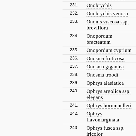
231.
Onobrychis
232.
Onobrychis venosa
233.
Ononis viscosa ssp.
breviflora
234.
Onopordum
bracteatum
235.
Onopordum cyprium
236.
Onosma fruticosa
237.
Onosma gigantea
238.
Onosma troodi
239.
Ophrys alasiatica
240.
Ophrys argolica ssp.
elegans
241.
Ophrys bornmuelleri
242.
Ophrys
flavomarginata
243.
Ophrys fusca ssp.
iricolor