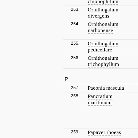
chionophilum
253.
Ornithogalum
divergens
254.
Ornithogalum
narbonense
255.
Ornithogalum
pedicellare
256.
Ornithogalum
trichophyllum
P
257.
Paeonia mascula
258.
Pancratium
maritimum
259.
Papaver rhoeas