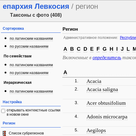
епархия Левкосия
/ регион
Таксоны с фото (408)
Сортировка
Регион
Административное положение:
Республи
по латинским названиям
по русским названиям
A
B
C
D
E
F
G
H
I
J
L
По семействам
Включенные в
определитель
таксо
по латинским названиям
A
по русским названиям
1.
Acacia
Иерархическая
2.
Acacia saligna
по латинским названиям
Настройка
3.
Acer obtusifolium
открывать контекстные ссылки
в новом окне
4.
Adonis microcarpa
Регион
5.
Aegilops
Список субрегионов