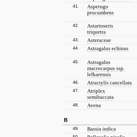
41.
Asperugo
procumbens
42.
Astartoseris
triquetra
43.
Asteraceae
44.
Astragalus echinus
45.
Astragalus
macrocarpus ssp.
lefkarensis
46.
Atractylis cancellata
47.
Atriplex
semibaccata
48.
Avena
B
49.
Bassia indica
50.