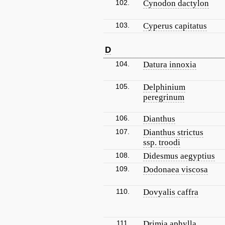
102.
Cynodon dactylon
103.
Cyperus capitatus
D
104.
Datura innoxia
105.
Delphinium
peregrinum
106.
Dianthus
107.
Dianthus strictus
ssp. troodi
108.
Didesmus aegyptius
109.
Dodonaea viscosa
110.
Dovyalis caffra
111.
Drimia aphylla