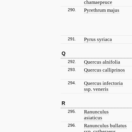
chamaepeuce
290.
Pyrethrum majus
291.
Pyrus syriaca
Q
292.
Quercus alnifolia
293.
Quercus calliprinos
294.
Quercus infectoria
ssp. veneris
R
295.
Ranunculus
asiaticus
296.
Ranunculus bullatus
ssp. cytheraeus