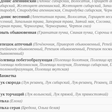
донис апеннинский
(Адонис сибирский, Волосатик, Горицвет а
ибирский, Желтоцвет апеннинский, Желтоцвет сибирский, Запал
тародуб, Стародубка апеннинская, Стародубка сибирская, Черн
донис весенний
(Аппетитная трава, Волосатик, Горицвет ве
есенний, Запальная трава, Запорная трава, Заячий мак, Сосонка,
ерная трава, Черногорка, Черногривка, Чертов глаз)
ныть обыкновенная
(Гранчатая пучка, Свиная пучка, Сорочьи 
епешок аптечный
(Печёночник, Приворот обыкновенный, Репей
епейничек обыкновенный, Репешок обыкновенный, Репешок поско
быкновенный)
олевица побегообразующая
(Полевица болотная, Полевица кр
олевица побегоносная, Полевица ползучая, Полевица сибирская, 
толонообразующая, Полевица якутская)
анжетка
ук скорода
(Лук резанец, Лук сибирский, Лук-резанец, Резанец,
ук торчащий
(Лук волынский, Лук прямой, Лук прямостоячий)
льха
(Елоха)
льха серая
(Бредоха, Ольха белая)