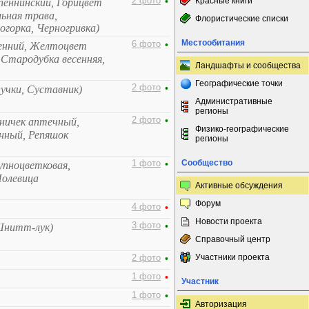
2 фото
•
Красные книги
пеннинский, Горицвет
ьная трава,
Флористические списки
огорка, Черногривка)
Местообитания
6 фото
•
сенний, Желтоцвет
 Стародубка весенняя,
Ландшафты и сообщества
Географические точки
2 фото
•
пучки, Суставник)
Административные
регионы
2 фото
•
ничек аптечный,
Физико-географические
нный, Репяшок
регионы
Сообщество
1 фото
•
упноцветковая,
Полевица
Активные обсуждения
Форум
4 фото
•
Новости проекта
3 фото
•
 Шнитт-лук)
Справочный центр
Участники проекта
2 фото
•
1 фото
•
Участник
1 фото
•
Авторизация