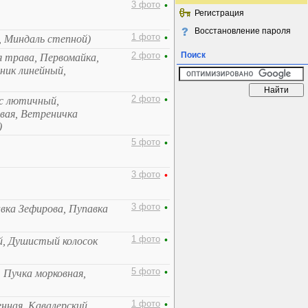
3 фото
•
Регистрация
Восстановление пароля
1 фото
•
, Миндаль степной)
Поиск
2 фото
•
 трава, Первомайка,
ник линейный,
2 фото
•
с лютичный,
вая, Ветреничка
)
5 фото
•
3 фото
•
3 фото
•
вка Зефирова, Пупавка
1 фото
•
, Душистый колосок
5 фото
•
, Пучка морковная,
1 фото
•
енная, Кавалерский