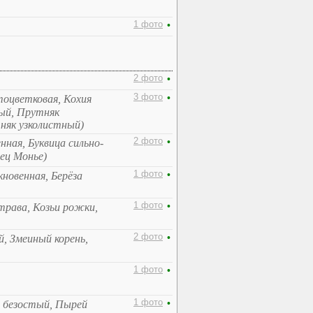
1 фото
•
2 фото
•
3 фото
•
стоцветковая, Кохия
ный, Прутняк
няк узколистный)
2 фото
•
нная, Буквица сильно-
ец Монье)
1 фото
•
кновенная, Берёза
1 фото
•
трава, Козьи рожки,
2 фото
•
й, Змеиный корень,
1 фото
•
1 фото
•
р безостый, Пырей