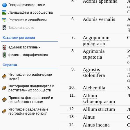
5.
Adonis apennina
А
Географические точки
с
С
Ландшафты и сообщества
6.
Adonis vernalis
А
Растения и лишайники
в
Таксоны с фото
Ч
7.
Aegopodium
С
Каталоги регионов
podagraria
административных
8.
Agrimonia
Р
физико-географических
eupatoria
Р
о
Справка
9.
Agrostis
П
Что такое географические
stolonifera
П
точки?
с
Фотографии ландшафтов и
10.
Alchemilla
М
растительных сообществ
11.
Allium
Л
Привязка фото растений и
schoenoprasum
лишайников к точкам
12.
Allium strictum
Л
Что такое разделяемые
географические точки?
13.
Alnus
О
14.
Alnus incana
О