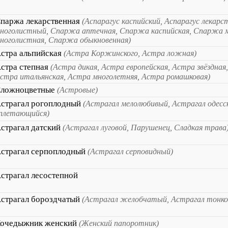
паржа лекарственная
(Аспарагус каспийский, Аспарагус лекарс
ноголистный, Спаржа аптечная, Спаржа каспийская, Спаржа 
ноголистная, Спаржа обыкновенная)
стра альпийская
(Астра Коржинского, Астра ложная)
стра степная
(Астра дикая, Астра европейская, Астра звёздная
стра итальянская, Астра многолетняя, Астра ромашковая)
ложноцветные
(Астровые)
страгал рогоплодный
(Астрагал мелолюбивый, Астрагал одесс
плетающийся)
страгал датский
(Астрагал луговой, Парушенец, Сладкая трава
страгал серпоплодный
(Астрагал серповидный)
страгал лесостепной
страгал бороздчатый
(Астрагал желобчатый, Астрагал тонко
очедыжник женский
(Женский папоротник)