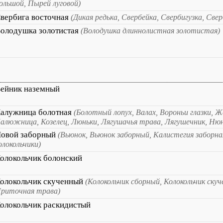
ольшой, Пырей луговой)
вербига восточная
(Дикая редька, Свербейка, Свербигузка, Све
олодушка золотистая
(Володушка длиннолистная золотистая)
ейник наземный
алужница болотная
(Болотный лопух, Валах, Вороньи глазки, 
алюжница, Козелец, Люньки, Лягушачья трава, Лягушечник, Нюн
овой заборный
(Вьюнок, Вьюнок заборный, Калистегия заборна
олокольчики)
олокольчик болонский
олокольчик скученный
(Колокольчик сборный, Колокольчик ску
риточная трава)
олокольчик раскидистый