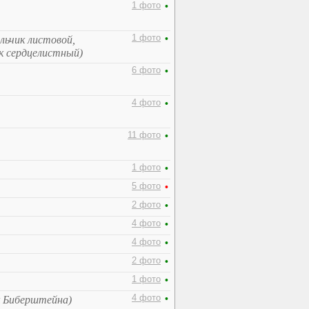
1 фото
•
1 фото
•
ольчик листовой,
к сердцелистный)
6 фото
•
4 фото
•
11 фото
•
1 фото
•
5 фото
•
2 фото
•
4 фото
•
4 фото
•
2 фото
•
1 фото
•
4 фото
•
к Биберштейна)