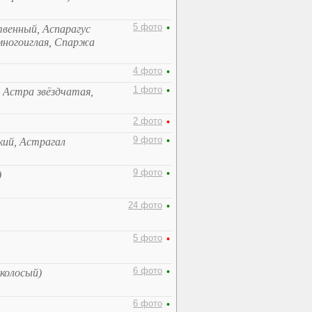
5 фото
•
твенный, Аспарагус
многоиглая, Спаржа
4 фото
•
1 фото
•
, Астра звёздчатая,
2 фото
•
9 фото
•
кий, Астрагал
9 фото
•
)
24 фото
•
5 фото
•
6 фото
•
колосый)
6 фото
•