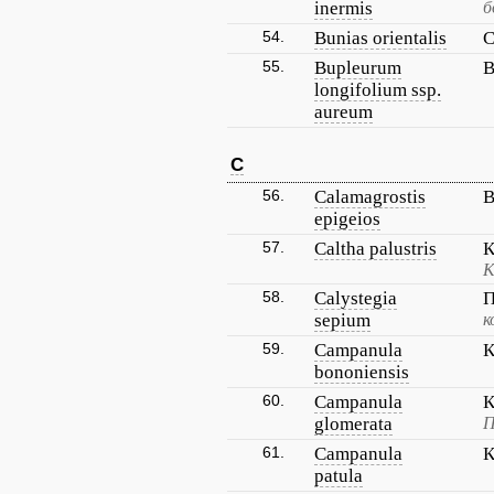
inermis
б
54.
Bunias orientalis
С
55.
Bupleurum
В
longifolium ssp.
aureum
C
56.
Calamagrostis
В
epigeios
57.
Caltha palustris
К
К
58.
Calystegia
П
sepium
к
59.
Campanula
К
bononiensis
60.
Campanula
К
glomerata
П
61.
Campanula
К
patula