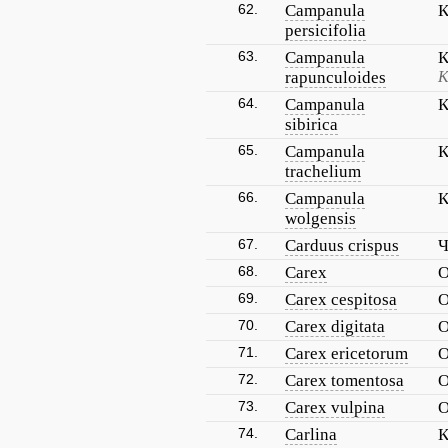
62.
Campanula
К
persicifolia
63.
Campanula
К
rapunculoides
К
64.
Campanula
К
sibirica
65.
Campanula
К
trachelium
66.
Campanula
К
wolgensis
67.
Carduus crispus
Ч
68.
Carex
О
69.
Carex cespitosa
О
70.
Carex digitata
О
71.
Carex ericetorum
О
72.
Carex tomentosa
О
73.
Carex vulpina
О
74.
Carlina
К