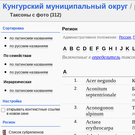
Кунгурский муниципальный округ
/ 
Таксоны с фото (312)
Сортировка
Регион
Административное положение:
Россия
,
П
по латинским названиям
по русским названиям
A
B
C
D
E
F
G
H
I
J
K
По семействам
Включенные в
определитель
таксо
по латинским названиям
A
по русским названиям
1.
Acer negundo
К
Иерархическая
2.
Aconitum
Б
по латинским названиям
septentrionale
о
т
Настройка
3.
Aconogonon
Т
открывать контекстные ссылки
alpinum
г
в новом окне
4.
Actaea
В
Регион
erythrocarpa
В
Список субрегионов