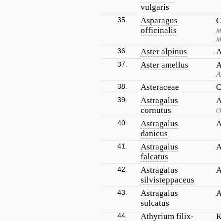
vulgaris
35.
Asparagus
С
officinalis
м
м
36.
Aster alpinus
А
37.
Aster amellus
А
А
38.
Asteraceae
С
39.
Astragalus
А
cornutus
с
40.
Astragalus
А
danicus
41.
Astragalus
А
falcatus
42.
Astragalus
А
silvisteppaceus
43.
Astragalus
А
sulcatus
44.
Athyrium filix-
К