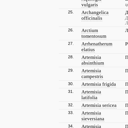
vulgaris
ц
25.
Archangelica
Д
officinalis
Д
Л
26.
Arctium
Л
tomentosum
27.
Arrhenatherum
Р
elatius
28.
Artemisia
П
absinthium
29.
Artemisia
П
campestris
30.
Artemisia frigida
П
31.
Artemisia
П
latifolia
32.
Artemisia sericea
П
33.
Artemisia
П
sieversiana
34.
Artemisia
П