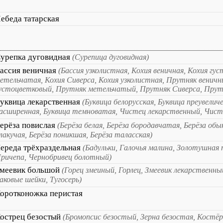
ебеда татарская
урепка дуговидная
(Сурепица дуговидная)
ассия веничная
(Бассия узколистная, Кохия веничная, Кохия гу
етельчатая, Кохия Сиверса, Кохия узколистная, Прутняк венич
устоцветковый, Прутняк метельчатый, Прутняк Сиверса, Прут
уквица лекарственная
(Буквица белорусская, Буквица преувеличе
асширенная, Буквица темноватая, Чистец лекарственный, Чист
ерёза повислая
(Берёза белая, Берёза бородавчатая, Берёза обы
лакучая, Берёза поникшая, Берёза таласская)
ереда трёхраздельная
(Бадульки, Галочья малина, Золотушная 
ричепа, Чернобривец болотный)
меевик большой
(Горец змеиный, Горлец, Змеевик лекарственны
аковые шейки, Тугосерь)
оротконожка перистая
острец безостый
(Бромопсис безостый, Зерна безостая, Костё