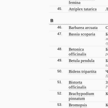
femina
45.
Atriplex tatarica
Л
B
46.
Barbarea arcuata
С
47.
Bassia scoparia
Б
м
г
48.
Betonica
Б
officinalis
р
49.
Betula pendula
Б
п
50.
Bidens tripartita
Ч
П
51.
Bistorta
З
officinalis
Р
52.
Brachypodium
К
pinnatum
53.
Bromopsis
К