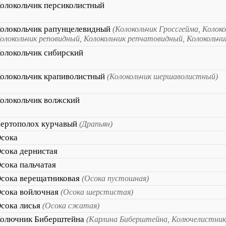
олокольчик персиколистный
олокольчик рапунцелевидный
(Колокольчик Гроссгейма, Колок
олокольчик реповидный, Колокольчик репчатовидный, Колокольчи
олокольчик сибирский
олокольчик крапиволистный
(Колокольчик шершаволистный)
олокольчик волжский
ертополох курчавый
(Драпьян)
сока
сока дернистая
сока пальчатая
сока верещатниковая
(Осока пустошная)
сока войлочная
(Осока шерстистая)
сока лисья
(Осока сжатая)
олючник Биберштейна
(Карлина Биберштейна, Колючелистни