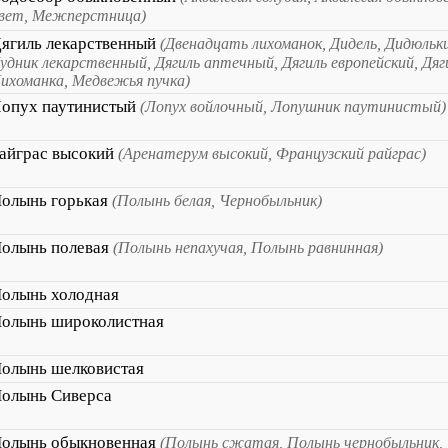
вет, Межперстница)
ягиль лекарственный
(Двенадцать лихоманок, Дидель, Дидюльки
удник лекарственный, Дягиль аптечный, Дягиль европейский, Дяг
ихоманка, Медвежья пучка)
опух паутинистый
(Лопух войлочный, Лопушник паутинистый)
айграс высокий
(Аренатерум высокий, Французский райграс)
олынь горькая
(Полынь белая, Чернобыльник)
олынь полевая
(Полынь непахучая, Полынь равнинная)
олынь холодная
олынь широколистная
олынь шелковистая
олынь Сиверса
олынь обыкновенная
(Полынь сжатая, Полынь чернобыльник,