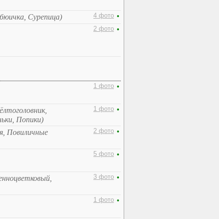
4 фото
•
рбюичка, Сурепица)
2 фото
•
1 фото
•
1 фото
•
Жёлтоголовник,
ьки, Попики)
2 фото
•
я, Повиличные
5 фото
•
3 фото
•
ченноцветковый,
1 фото
•