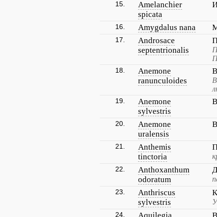
15.
Amelanchier
И
spicata
16.
Amygdalus nana
М
17.
Androsace
П
septentrionalis
П
П
18.
Anemone
В
ranunculoides
В
л
19.
Anemone
В
sylvestris
20.
Anemone
В
uralensis
21.
Anthemis
П
tinctoria
к
22.
Anthoxanthum
Д
odoratum
п
23.
Anthriscus
К
sylvestris
У
24.
Aquilegia
В