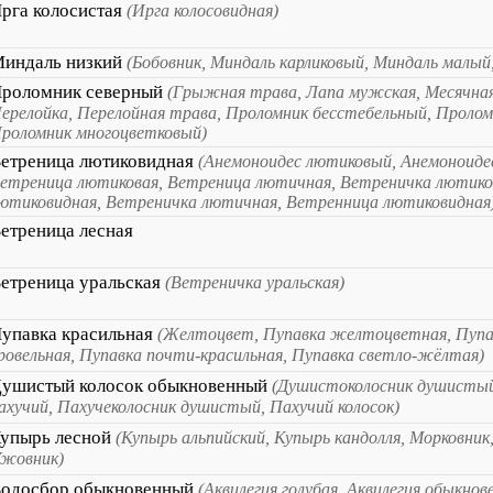
рга колосистая
(Ирга колосовидная)
индаль низкий
(Бобовник, Миндаль карликовый, Миндаль малый
роломник северный
(Грыжная трава, Лапа мужская, Месячная
ерелойка, Перелойная трава, Проломник бесстебельный, Пролом
роломник многоцветковый)
етреница лютиковидная
(Анемоноидес лютиковый, Анемоноиде
етреница лютиковая, Ветреница лютичная, Ветреничка лютико
ютиковидная, Ветреничка лютичная, Ветренница лютиковидная
етреница лесная
етреница уральская
(Ветреничка уральская)
упавка красильная
(Желтоцвет, Пупавка желтоцветная, Пупа
ровельная, Пупавка почти-красильная, Пупавка светло-жёлтая)
ушистый колосок обыкновенный
(Душистоколосник душистый
ахучий, Пахучеколосник душистый, Пахучий колосок)
упырь лесной
(Купырь альпийский, Купырь кандолля, Морковник
жовник)
одосбор обыкновенный
(Аквилегия голубая, Аквилегия обыкнов