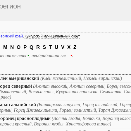
регион
ермский край
,
Кунгурский муниципальный округ
L
M
N
O
P
Q
R
S
T
U
V
X
Z
ны отмечены
•
, необработанные –
•
.
лён американский
(Клён ясенелистный, Неклён виргинский)
орец северный
(Аконит высокий, Аконит северный, Борец высок
быкновенный, Волчьи лапы, Кукушкины сапожки, Семилапка, Син
рава)
аран альпийский
(Башкирская капуста, Горец альпийский, Горе
орный, Горец Джавахишвили, Горлец волнистый, Таран Джавахи
оронец красноплодный
(Волчьи ягоды, Вонючка, Воронец коло
оронец красный, Вороньи ягоды, Христофорова трава)