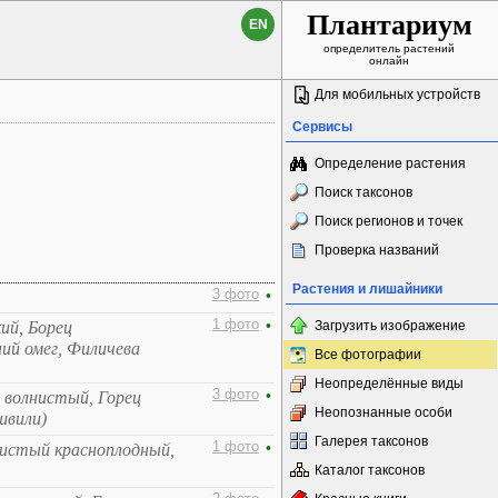
Плантариум
EN
определитель растений
онлайн
Для мобильных устройств
Сервисы
Определение растения
Поиск таксонов
Поиск регионов и точек
Проверка названий
Растения и лишайники
3 фото
•
1 фото
•
ий, Борец
Загрузить изображение
ий омег, Филичева
Все фотографии
Неопределённые виды
3 фото
•
ц волнистый, Горец
Неопознанные особи
швили)
Галерея таксонов
1 фото
•
систый красноплодный,
Каталог таксонов