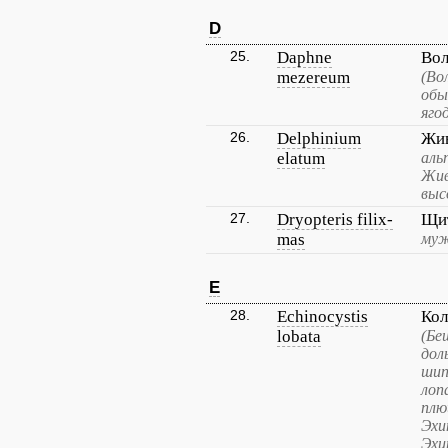
D
25.
Daphne
Вол
mezereum
(Во
обы
яго
26.
Delphinium
Жив
elatum
аль
Жив
выс
27.
Dryopteris filix-
Щи
mas
муж
E
28.
Echinocystis
Кол
lobata
(Бе
дол
шип
лоп
плю
Эхи
Эхи