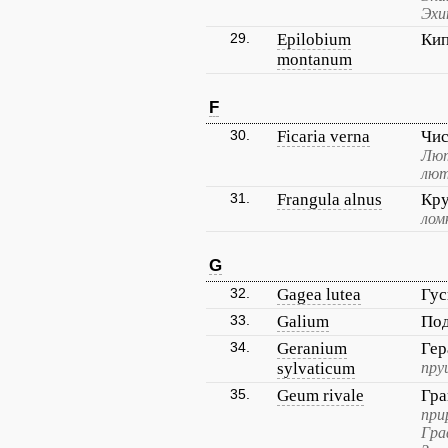
Эхи
29.
Epilobium
Кип
montanum
F
30.
Ficaria verna
Чис
Лют
лют
31.
Frangula alnus
Кру
лом
G
32.
Gagea lutea
Гус
33.
Galium
По
34.
Geranium
Гер
sylvaticum
пру
35.
Geum rivale
Гра
при
Гра