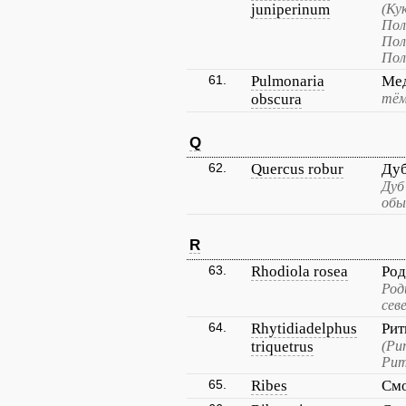
juniperinum
(Ку
Пол
Пол
Пол
61.
Pulmonaria
Мед
obscura
тём
Q
62.
Quercus robur
Ду
Дуб
обы
R
63.
Rhodiola rosea
Род
Род
сев
64.
Rhytidiadelphus
Рит
triquetrus
(Ри
Рит
65.
Ribes
См