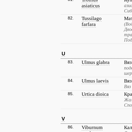
asiaticus
ази
Сиб
82.
Tussilago
Мат
farfara
(Во
Дво
тра
Под
U
83.
Ulmus glabra
Вяз
под
шер
84.
Ulmus laevis
Вяз
Вяз
85.
Urtica dioica
Кра
Жал
Спо
V
86.
Viburnum
Кал