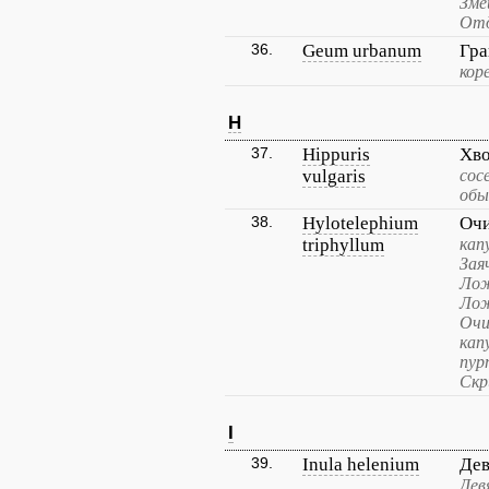
Зме
Отд
36.
Geum urbanum
Гра
кор
H
37.
Hippuris
Хво
vulgaris
сос
обы
38.
Hylotelephium
Очи
triphyllum
кап
Зая
Лож
Лож
Очи
кап
пур
Скр
I
39.
Inula helenium
Дев
Дев