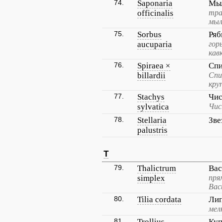
74.
Saponaria
Мыл
officinalis
тра
мыл
75.
Sorbus
Ряб
aucuparia
гор
кав
76.
Spiraea ×
Спи
billardii
Спи
кру
77.
Stachys
Чис
sylvatica
Чис
78.
Stellaria
Зве
palustris
T
79.
Thalictrum
Вас
simplex
пря
Вас
80.
Tilia cordata
Лип
мел
81.
Trollius
Куп