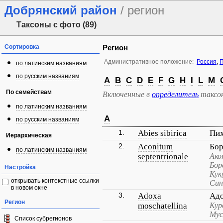
Добрянский район
/ регион
Таксоны с фото (89)
Сортировка
Регион
Административное положение:
Россия
,
П
по латинским названиям
по русским названиям
A
B
C
D
E
F
G
H
I
L
M
По семействам
Включенные в
определитель
таксо
по латинским названиям
A
по русским названиям
1.
Abies sibirica
Пих
Иерархическая
2.
Aconitum
Бор
по латинским названиям
septentrionale
Ако
Бор
Настройка
Кук
открывать контекстные ссылки
Син
в новом окне
3.
Adoxa
Адо
Регион
moschatellina
Кур
Мус
Список субрегионов