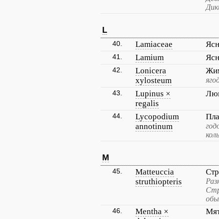
Дик
L
40.
Lamiaceae
Яс
41.
Lamium
Ясн
42.
Lonicera
Жим
xylosteum
яго
43.
Lupinus ×
Люп
regalis
44.
Lycopodium
Пла
annotinum
год
кол
M
45.
Matteuccia
Стр
struthiopteris
Раз
Стр
обы
46.
Mentha ×
Мят