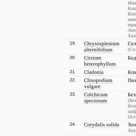
Ива
Кип
Коп
ивн
тра
Ант
Хам
19.
Chrysosplenium
Сел
alternifolium
(Се
20.
Cirsium
Бод
heterophyllum
21.
Cladonia
Кл
22.
Clinopodium
Пах
vulgare
23.
Colchicum
Без
speciosum
(Бе
Без
шаф
Осе
24.
Corydalis solida
Хох
Хох