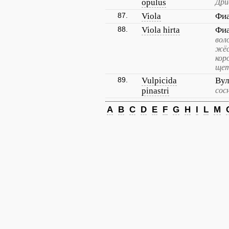
opulus
Дри
87.
Viola
Фиа
88.
Viola hirta
Фиа
вол
жёс
кор
щет
89.
Vulpicida
Вул
pinastri
сос
A
B
C
D
E
F
G
H
I
L
M