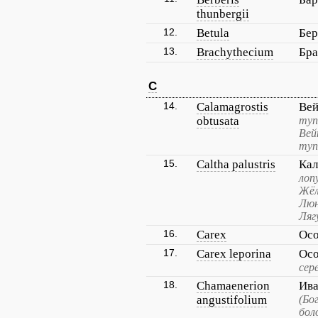
thunbergii
12.
Betula
Бер
13.
Brachythecium
Бр
C
14.
Calamagrostis
Вей
obtusata
туп
Вей
туп
15.
Caltha palustris
Кал
лоп
Жёл
Люн
Ляг
16.
Carex
Осо
17.
Carex leporina
Осо
сер
18.
Chamaenerion
Ива
angustifolium
(Бо
бол