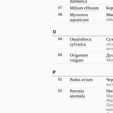
dalmatica
47.
Milium effusum
Бор
48.
Myosoton
Мяг
aquaticum
(Мя
O
49.
Omalotheca
Сух
sylvatica
лес
лес
50.
Origanum
Ду
vulgare
Мат
P
51.
Padus avium
Чер
кис
52.
Paeonia
Пи
anomala
Мар
Мар
Пио
кор