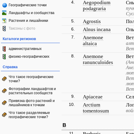
4.
Aegopodium
Сны
Географические точки
podagraria
пуч
Ландшафты и сообщества
Сус
Растения и лишайники
5.
Agrostis
Пол
Таксоны с фото
6.
Alnus incana
Оль
7.
Anemone
Вет
Каталоги регионов
altaica
алт
Вет
административных
8.
Anemone
Вет
физико-географических
ranunculoides
(Ан
Справка
Ане
лют
Что такое географические
Вет
точки?
лют
Вет
Фотографии ландшафтов и
растительных сообществ
9.
Apiaceae
Се
Привязка фото растений и
10.
Arctium
Лоп
лишайников к точкам
tomentosum
вой
Что такое разделяемые
географические точки?
B
11.
Berberis
Бар