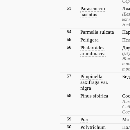
Сер
53.
Parasenecio
Лже
hastatus
(Бе
коп
Нед
54.
Parmelia sulcata
Пар
55.
Peltigera
Пел
56.
Phalaroides
Дву
arundinacea
(Дв
Жит
тро
тро
57.
Pimpinella
Бед
saxifraga var.
nigra
58.
Pinus sibirica
Сос
Лим
Сиб
Сос
59.
Poa
Мя
60.
Polytrichum
Пол