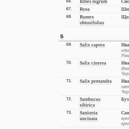
66.
Ribes nigrum
Смо
67.
Rosa
Ши
68.
Rumex
Щав
obtusifolius
S
69.
Salix caprea
Ива
одн
Рак
70.
Salix cinerea
Ива
Ива
Чер
71.
Salix pentandra
Ива
пят
Чер
72.
Sambucus
Буз
sibirica
73.
Sanionia
Сан
uncinata
крю
крю