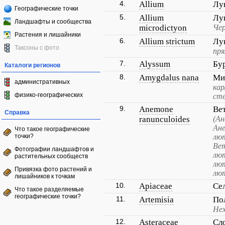
4.
Allium
Лу
Географические точки
5.
Allium
Лу
Ландшафты и сообщества
microdictyon
Че
Растения и лишайники
6.
Allium strictum
Лу
Таксоны с фото
пря
7.
Alyssum
Бу
Каталоги регионов
8.
Amygdalus nana
Ми
административных
кар
физико-географических
сте
9.
Anemone
Ве
Справка
ranunculoides
(Ан
Ан
Что такое географические
точки?
лют
Вет
Фотографии ландшафтов и
лют
растительных сообществ
лю
Привязка фото растений и
лют
лишайников к точкам
10.
Apiaceae
Се
Что такое разделяемые
географические точки?
11.
Artemisia
По
Не
12.
Asteraceae
Сл