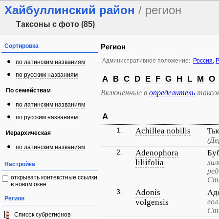
Хайбуллинский район
/ регион
Таксоны с фото (85)
Сортировка
Регион
Административное положение:
Россия
,
Р
по латинским названиям
по русским названиям
A
B
C
D
E
F
G
H
L
M
O
По семействам
Включенные в
определитель
таксо
по латинским названиям
A
по русским названиям
1.
Achillea nobilis
Ты
Иерархическая
(Де
по латинским названиям
2.
Adenophora
Бу
liliifolia
лил
Настройка
ред
открывать контекстные ссылки
Ст
в новом окне
3.
Adonis
Ад
Регион
volgensis
во
Ста
Список субрегионов