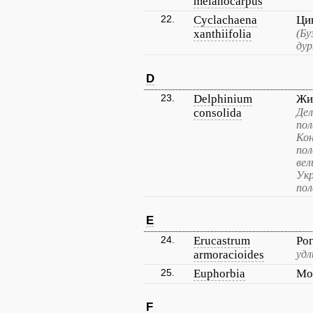
melanocarpus
22.
Cyclachaena
Ци
xanthiifolia
(Бу
дур
D
23.
Delphinium
Жи
consolida
Дел
пол
Кон
пол
вел
Укр
пол
E
24.
Erucastrum
Ро
armoracioides
удл
25.
Euphorbia
Мо
F