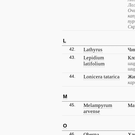
Ло
Очи
кап
пур
Скр
L
42.
Lathyrus
Чи
43.
Lepidium
Кл
latifolium
шир
шир
44.
Lonicera tatarica
Жи
кар
M
45.
Melampyrum
Ма
arvense
O
46.
Oberna
Хл