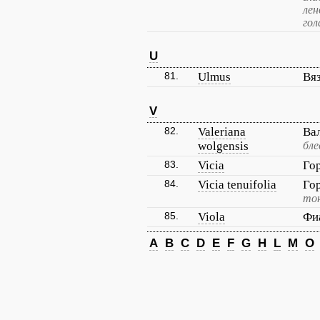
лен
гол
U
81.
Ulmus
Вя
V
82.
Valeriana
Ва
wolgensis
бле
83.
Vicia
Го
84.
Vicia tenuifolia
Го
тон
85.
Viola
Фи
A
B
C
D
E
F
G
H
L
M
O