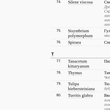
74.
Silene viscosa
См
Дрё
Скр
лип
лип
лип
75.
Sisymbrium
Гу
polymorphum
мно
76.
Spiraea
Сп
T
77.
Tanacetum
Пи
kittaryanum
78.
Thymus
Ти
Чеб
79.
Tulipa
Тю
biebersteiniana
дуб
80.
Turritis glabra
Вя
гол
гол
гла