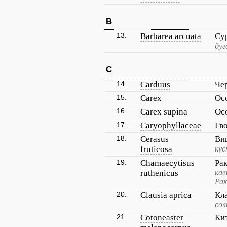
B
13.
Barbarea arcuata
Су
дуг
C
14.
Carduus
Че
15.
Carex
Ос
16.
Carex supina
Ос
17.
Caryophyllaceae
Гв
18.
Cerasus
Ви
fruticosa
кус
19.
Chamaecytisus
Ра
ruthenicus
кав
Рак
20.
Clausia aprica
Кл
сол
21.
Cotoneaster
Ки