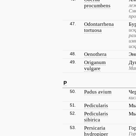
procumbens
леж
Смо
про
47.
Odontarrhena
Бу
tortuosa
иск
раз
изв
иск
48.
Oenothera
Эн
49.
Origanum
Ду
vulgare
Ма
P
50.
Padus avium
Че
кис
51.
Pedicularis
Мы
52.
Pedicularis
Мы
sibirica
53.
Persicaria
Го
hydropiper
Гор