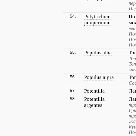
пер
Пер
54.
Polytrichum
По
juniperinum
мо
лё
По
По
По
55.
Populus alba
То
Топ
Топ
сн
56.
Populus nigra
То
Сос
57.
Potentilla
Ла
58.
Potentilla
Ла
argentea
тра
Гр
тра
Жаб
Кур
Пол