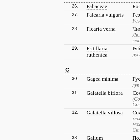
26.
Fabaceae
Бо
27.
Falcaria vulgaris
Ре
Рез
28.
Ficaria verna
Чи
Лю
лю
29.
Fritillaria
Ря
ruthenica
рус
G
30.
Gagea minima
Гу
лук
31.
Galatella biflora
Со
(Со
Сол
32.
Galatella villosa
Со
мох
мох
Сте
33.
Galium
По