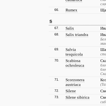
сла
66.
Rumex
Ща
S
67.
Salix
Ив
68.
Salix triandra
Ив
Бел
мин
69.
Salvia
Ша
tesquicola
сте
70.
Scabiosa
Ск
ochroleuca
бле
бле
Ска
71.
Scorzonera
Ко
austriaca
(Т
72.
Silene
См
73.
Silene sibirica
См
сиб