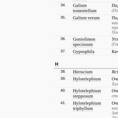
34.
Galium
По
tomentellum
(По
35.
Galium verum
По
каш
тра
По
36.
Goniolimon
Уг
speciosum
(Го
37.
Gypsophila
Ка
H
38.
Hieracium
Яс
39.
Hylotelephium
Оч
Хи
40.
Hylotelephium
Оч
stepposum
сте
41.
Hylotelephium
Оч
triphyllum
кап
Зая
Ло