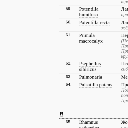
тра
59.
Potentilla
Ла
humifusa
при
60.
Potentilla recta
Ла
жё
61.
Primula
Пе
macrocalyx
(Пе
При
При
кру
62.
Psephellus
Пс
sibiricus
сиб
63.
Pulmonaria
Ме
64.
Pulsatilla patens
Пр
По
пон
Про
R
65.
Rhamnus
Жо
cathartica
сла